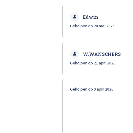
Total 
Krassen verwijderen
Edwin
High Tech Schadeherstel
Geholpen op 28 mei 2026
Lakschade herstellen
W.WANSCHERS
Spotrepair
Geholpen op 21 april 2026
Steenslag herstellen
Geholpen op 9 april 2026
Velgen herstellen
Hagelschade herstellen
Total loss