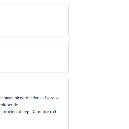
ecommuniceerd tijdens afspraak.
nvoldoende
 sproeien al leeg. Daardoor ruit