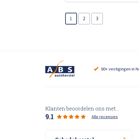
1
2
3
80+ vestigingen in 
Klanten beoordelen ons met...
9.1
Alle recensies