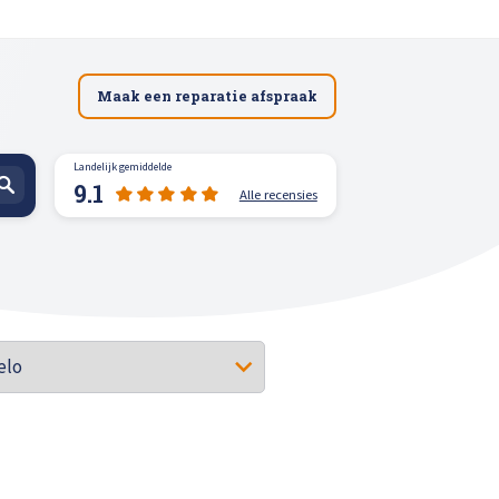
Maak een reparatie afspraak
Landelijk gemiddelde
9.1
Alle recensies
spuiten
n