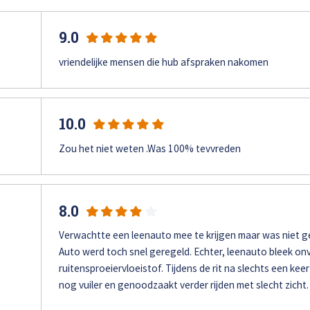
loss
Bel ons op: 0900 - 6611111
9.0
vriendelijke mensen die hub afspraken nakomen
10.0
Zou het niet weten .Was 100% tevvreden
8.0
Verwachtte een leenauto mee te krijgen maar was niet g
Auto werd toch snel geregeld. Echter, leenauto bleek o
ruitensproeiervloeistof. Tijdens de rit na slechts een keer
nog vuiler en genoodzaakt verder rijden met slecht zicht.