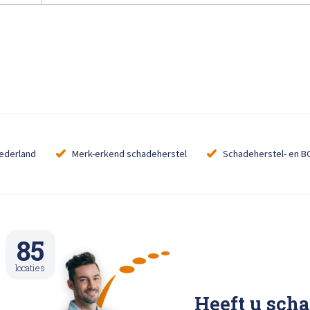
Nederland
Merk-erkend schadeherstel
Schadeherstel- en B
85
locaties
Heeft u sch