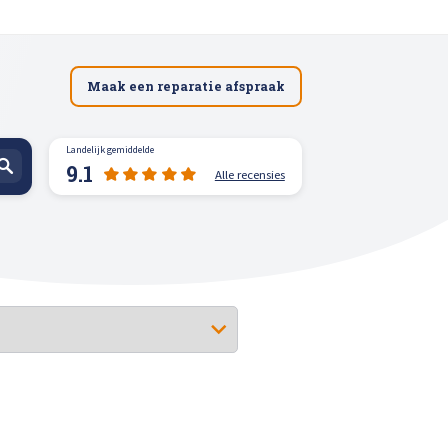
Maak een reparatie afspraak
Landelijk gemiddelde
9.1
Alle recensies
spuiten
n