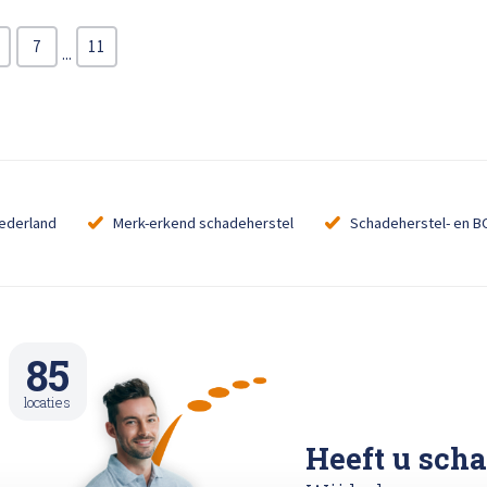
loss
Bel ons op: 0900 - 6611111
7
11
...
Nederland
Merk-erkend schadeherstel
Schadeherstel- en B
85
locaties
Heeft u sch