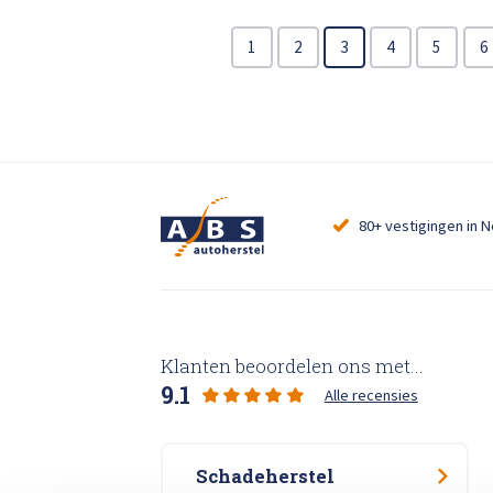
Total 
Krassen verwijderen
1
2
3
4
5
6
High Tech Schadeherstel
Lakschade herstellen
Spotrepair
80+ vestigingen in 
Steenslag herstellen
Velgen herstellen
Klanten beoordelen ons met...
9.1
Alle recensies
Hagelschade herstellen
Schadeherstel
Total loss