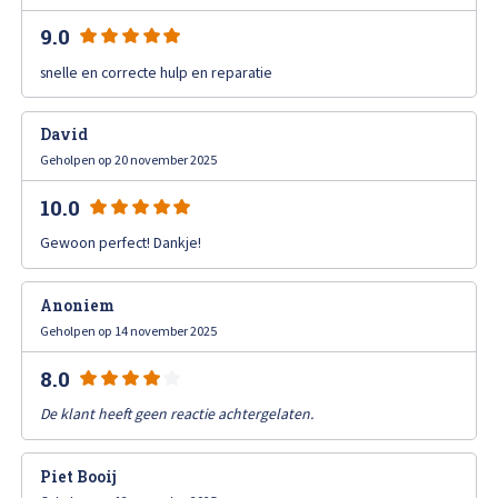
High Tech Schadeherstel
Bel ons op: 0900 - 6611111
9.0
snelle en correcte hulp en reparatie
Lakschade herstellen
David
Spotrepair
Geholpen op 20 november 2025
Steenslag herstellen
10.0
Gewoon perfect! Dankje!
Velgen herstellen
Anoniem
Hagelschade herstellen
Geholpen op 14 november 2025
8.0
Total loss
De klant heeft geen reactie achtergelaten.
Alle soorten Specialisme
Piet Booij