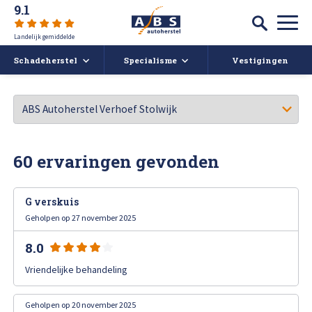
9.1
Landelijk gemiddelde
Schadeherstel
Specialisme
Vestigingen
Autoschade
Auto spuiten bij schade
Caravan- en camperreparatie
Auto uitdeuken zonder spuiten
Over ABS
60 ervaringen gevonden
Ruitschade
Autoruit reparatie
ABS Actueel
G verskuis
Alle soorten Schadeherstel
Bumper herstellen
Vacatures
Geholpen op 27 november 2025
8.0
Koplampen polijsten en afstellen
Deukendag
Afspraak maken
Vriendelijke behandeling
Krassen verwijderen
Contact
Geholpen op 20 november 2025