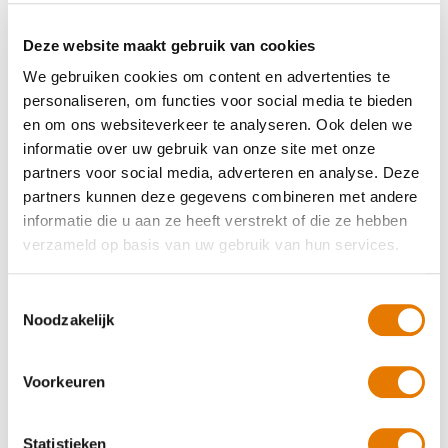
binnen 3 dagen hadden wij de auto weer terug netjes
gerepareerd, ziet niks meer van de schade . auto is helemaal
Deze website maakt gebruik van cookies
gewassen en van binnen uitgezogen top service!!!
We gebruiken cookies om content en advertenties te
personaliseren, om functies voor social media te bieden
Autorijschool Dunnewold
en om ons websiteverkeer te analyseren. Ook delen we
Geholpen op 23 oktober 2025
informatie over uw gebruik van onze site met onze
10.0
partners voor social media, adverteren en analyse. Deze
partners kunnen deze gegevens combineren met andere
De klant heeft geen reactie achtergelaten.
informatie die u aan ze heeft verstrekt of die ze hebben
verzameld op basis van uw gebruik van hun services.
Marien Lingen
Geholpen op 21 oktober 2025
Toestemmingsselectie
9.0
Noodzakelijk
Ze hebben goed werk geleverd. Schade perfect gemaakt. Auto
mooi schoon opgeleverd. Geen klachten.
Voorkeuren
Geholpen op 21 oktober 2025
Statistieken