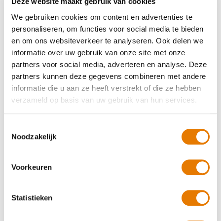
Deze website maakt gebruik van cookies
We gebruiken cookies om content en advertenties te
Geholpen op 22 december 2025
personaliseren, om functies voor social media te bieden
10.0
en om ons websiteverkeer te analyseren. Ook delen we
informatie over uw gebruik van onze site met onze
De klant heeft geen reactie achtergelaten.
partners voor social media, adverteren en analyse. Deze
partners kunnen deze gegevens combineren met andere
Geholpen op 20 december 2025
informatie die u aan ze heeft verstrekt of die ze hebben
verzameld op basis van uw gebruik van hun services.
9.0
De klant heeft geen reactie achtergelaten.
Toestemmingsselectie
Noodzakelijk
Rob
Geholpen op 14 december 2025
Voorkeuren
9.0
Vriendelijke ontvangst. Duidelijke uitleg uit te voeren
Statistieken
werkzaamheden. Auto binnen afgesproken tijd klaar.