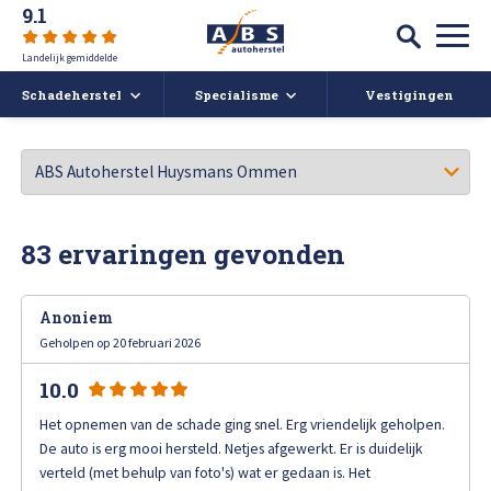
9.1
Landelijk gemiddelde
Schadeherstel
Specialisme
Vestigingen
Autoschade
Auto spuiten bij schade
Caravan- en camperreparatie
Auto uitdeuken zonder spuiten
Over ABS
83 ervaringen gevonden
Ruitschade
Autoruit reparatie
ABS Actueel
Anoniem
Alle soorten Schadeherstel
Bumper herstellen
Vacatures
Geholpen op 20 februari 2026
10.0
Koplampen polijsten en afstellen
Deukendag
Afspraak maken
Het opnemen van de schade ging snel. Erg vriendelijk geholpen.
Krassen verwijderen
De auto is erg mooi hersteld. Netjes afgewerkt. Er is duidelijk
Contact
verteld (met behulp van foto's) wat er gedaan is. Het