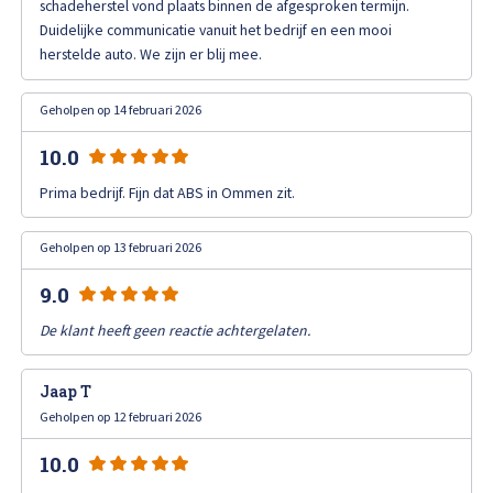
schadeherstel vond plaats binnen de afgesproken termijn.
High Tech Schadeherstel
Duidelijke communicatie vanuit het bedrijf en een mooi
Bel ons op: 0900 - 6611111
herstelde auto. We zijn er blij mee.
Lakschade herstellen
Geholpen op 14 februari 2026
Spotrepair
10.0
Prima bedrijf. Fijn dat ABS in Ommen zit.
Steenslag herstellen
Geholpen op 13 februari 2026
Velgen herstellen
9.0
Hagelschade herstellen
De klant heeft geen reactie achtergelaten.
Total loss
Jaap T
Geholpen op 12 februari 2026
Alle soorten Specialisme
10.0