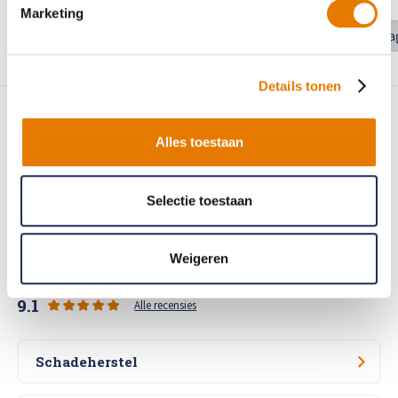
Marketing
1
2
3
4
5
6
7
8
9
Details tonen
Alles toestaan
80+ vestigingen in Nederland
Selectie toestaan
Merk-erkend schadeherstel
Schadeherstel- en BOVAG garantie
Weigeren
Klanten beoordelen ons met...
9.1
Alle recensies
Schadeherstel