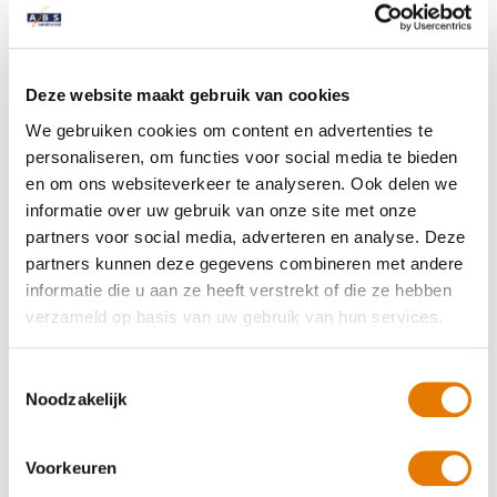
Jack
Geholpen op 18 april 2026
8.0
Deze website maakt gebruik van cookies
Vooral de snelheid van de reparatie
We gebruiken cookies om content en advertenties te
personaliseren, om functies voor social media te bieden
Geholpen op 17 april 2026
en om ons websiteverkeer te analyseren. Ook delen we
informatie over uw gebruik van onze site met onze
10.0
partners voor social media, adverteren en analyse. Deze
partners kunnen deze gegevens combineren met andere
De klant heeft geen reactie achtergelaten.
informatie die u aan ze heeft verstrekt of die ze hebben
verzameld op basis van uw gebruik van hun services.
piet van leijenhorst
Geholpen op 16 april 2026
Toestemmingsselectie
8.0
Noodzakelijk
De medewerkers zijn uitermate vriendelijk. Toen er onderdelen
niet direct beschikbaat waren werd ik goed geinformeerd.
Voorkeuren