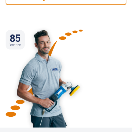
85
locaties