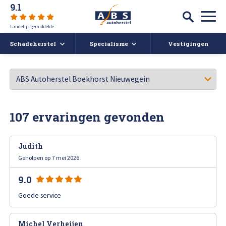
9.1
Landelijk gemiddelde
Schadeherstel
Specialisme
Vestigingen
Autoschade
Auto spuiten bij schade
Caravan- en camperreparatie
Auto uitdeuken zonder spuiten
Over ABS
107 ervaringen gevonden
Ruitschade
Autoruit reparatie
ABS Actueel
Judith
Alle soorten Schadeherstel
Bumper herstellen
Vacatures
Geholpen op 7 mei 2026
9.0
Koplampen polijsten en afstellen
Deukendag
Afspraak maken
Goede service
Krassen verwijderen
Contact
Michel Verheijen