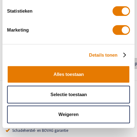
Geholpen op 14 april 2026
Statistieken
8.0
Voor het intakegesprek was een tijd afgesproken. 20 min. na het
Marketing
verstrijken van het moment heb ik maar geïnformeerd wat er
fout ging. Verder alleen POS. ervaringen.
Details tonen
1
2
3
4
5
6
7
8
11
...
Alles toestaan
Selectie toestaan
80+ vestigingen in Nederland
Weigeren
Merk-erkend schadeherstel
Schadeherstel- en BOVAG garantie