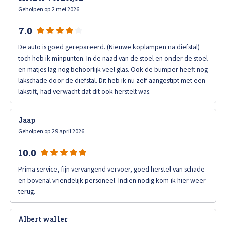
High Tech Schadeherstel
Geholpen op 2 mei 2026
Bel ons op: 0900 - 6611111
7.0
Lakschade herstellen
De auto is goed gerepareerd. (Nieuwe koplampen na diefstal)
toch heb ik minpunten. In de naad van de stoel en onder de stoel
Spotrepair
en matjes lag nog behoorlijk veel glas. Ook de bumper heeft nog
lakschade door de diefstal. Dit heb ik nu zelf aangestipt met een
Steenslag herstellen
lakstift, had verwacht dat dit ook herstelt was.
Velgen herstellen
Jaap
Geholpen op 29 april 2026
Hagelschade herstellen
10.0
Prima service, fijn vervangend vervoer, goed herstel van schade
Total loss
en bovenal vriendelijk personeel. Indien nodig kom ik hier weer
terug.
Alle soorten Specialisme
Albert waller