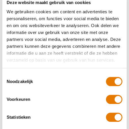
Anoniem
Deze website maakt gebruik van cookies
Geholpen op 2 maart 2026
We gebruiken cookies om content en advertenties te
10.0
personaliseren, om functies voor social media te bieden
en om ons websiteverkeer te analyseren. Ook delen we
De klant heeft geen reactie achtergelaten.
informatie over uw gebruik van onze site met onze
partners voor social media, adverteren en analyse. Deze
Anoniem
partners kunnen deze gegevens combineren met andere
Geholpen op 27 februari 2026
informatie die u aan ze heeft verstrekt of die ze hebben
verzameld op basis van uw gebruik van hun services.
8.0
Duidelijke uitleg en begeleiding
Toestemmingsselectie
Noodzakelijk
Patrick
Geholpen op 24 februari 2026
Voorkeuren
9.0
Statistieken
Los van het nette herstelwerk was de service, de vriendelijkheid
en de professionaliteit van de medewerkers erg goed.