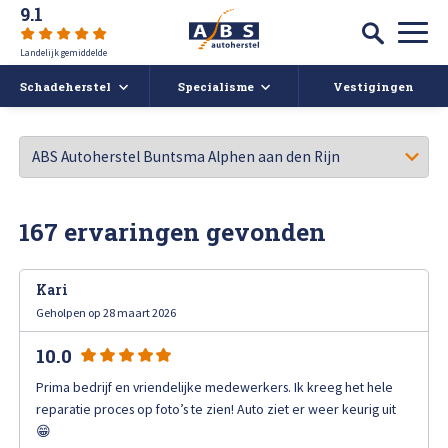
9.1
Landelijk gemiddelde
Schadeherstel
Specialisme
Vestigingen
Autoschade
Auto spuiten bij schade
Caravan- en camperreparatie
Auto uitdeuken zonder spuiten
Over ABS
167 ervaringen gevonden
Ruitschade
Autoruit reparatie
ABS Actueel
Kari
Alle soorten Schadeherstel
Bumper herstellen
Vacatures
Geholpen op 28 maart 2026
10.0
Koplampen polijsten en afstellen
Deukendag
Afspraak maken
Prima bedrijf en vriendelijke medewerkers. Ik kreeg het hele
Krassen verwijderen
reparatie proces op foto’s te zien! Auto ziet er weer keurig uit
Contact
😁