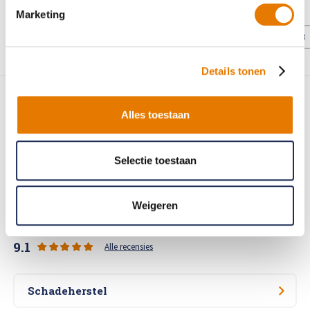
Marketing
1
4
5
6
7
8
9
10
11
12
13
...
Details tonen
Alles toestaan
80+ vestigingen in Nederland
Selectie toestaan
Merk-erkend schadeherstel
Schadeherstel- en BOVAG garantie
Weigeren
Klanten beoordelen ons met...
9.1
Alle recensies
Schadeherstel