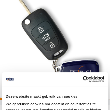
High Tech Schadeherstel
Bel ons op: 0900 - 6611111
Lakschade herstellen
Spotrepair
Steenslag herstellen
Velgen herstellen
Hagelschade herstellen
Total loss
Deze website maakt gebruik van cookies
Alle soorten Specialisme
We gebruiken cookies om content en advertenties te
personaliseren, om functies voor social media te bieden