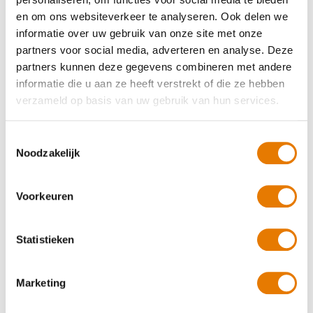
Afspraak maken
en om ons websiteverkeer te analyseren. Ook delen we
informatie over uw gebruik van onze site met onze
partners voor social media, adverteren en analyse. Deze
80+ vestigingen in Nederland
partners kunnen deze gegevens combineren met andere
Merk-erkend schadeherstel
informatie die u aan ze heeft verstrekt of die ze hebben
Schadeherstel- en BOVAG garantie
verzameld op basis van uw gebruik van hun services.
Toestemmingsselectie
Klanten beoordelen ons met...
Noodzakelijk
9.1
Alle recensies
Voorkeuren
Schadeherstel
Statistieken
Specialisme
Marketing
Vestigingen