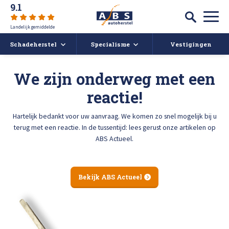
9.1
Landelijk gemiddelde
Schadeherstel
Specialisme
Vestigingen
Autoschade
Auto spuiten bij schade
We zijn onderweg met een
reactie!
Caravan- en camperreparatie
Auto uitdeuken zonder spuiten
Over ABS
Hartelijk bedankt voor uw aanvraag. We komen zo snel mogelijk bij u
Ruitschade
Autoruit reparatie
ABS Actueel
terug met een reactie. In de tussentijd: lees gerust onze artikelen op
ABS Actueel.
Alle soorten Schadeherstel
Bumper herstellen
Vacatures
Bekijk ABS Actueel
Koplampen polijsten en afstellen
Deukendag
Afspraak maken
Krassen verwijderen
Contact