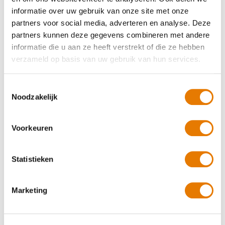
informatie over uw gebruik van onze site met onze
Kleine autoschade herstellen
partners voor social media, adverteren en analyse. Deze
partners kunnen deze gegevens combineren met andere
Autoruit reparatie
informatie die u aan ze heeft verstrekt of die ze hebben
verzameld op basis van uw gebruik van hun services.
Auto spuiten bij schade
Toestemmingsselectie
Auto uitdeuken zonder spuiten
Noodzakelijk
Caravan- en Camperreparatie
Voorkeuren
Hagelschade herstellen
Statistieken
Total loss
Krassen verwijderen
Marketing
Koplampen polijsten en afstellen