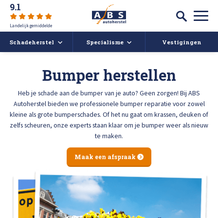
9.1
Landelijk gemiddelde
Schadeherstel
Specialisme
Vestigingen
Autoschade
Auto spuiten bij schade
Bumper herstellen
Caravan- en camperreparatie
Auto uitdeuken zonder spuiten
Heb je schade aan de bumper van je auto? Geen zorgen! Bij ABS
Over ABS
Autoherstel bieden we professionele bumper reparatie voor zowel
kleine als grote bumperschades. Of het nu gaat om krassen, deuken of
Ruitschade
Autoruit reparatie
ABS Actueel
zelfs scheuren, onze experts staan klaar om je bumper weer als nieuw
te maken.
Alle soorten Schadeherstel
Bumper herstellen
Vacatures
Maak een afspraak
Koplampen polijsten en afstellen
Deukendag
Afspraak maken
Krassen verwijderen
Contact