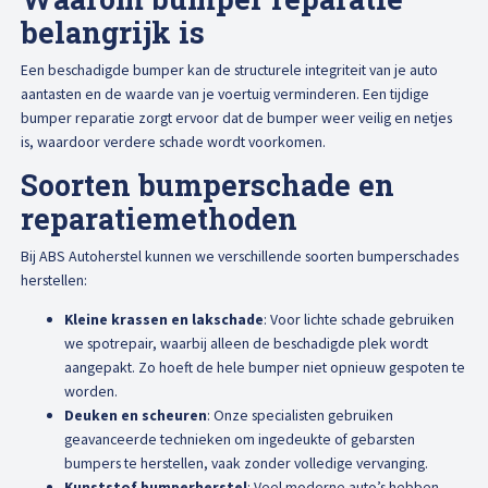
Afspraak maken
belangrijk is
Een beschadigde bumper kan de structurele integriteit van je auto
aantasten en de waarde van je voertuig verminderen. Een tijdige
bumper reparatie zorgt ervoor dat de bumper weer veilig en netjes
is, waardoor verdere schade wordt voorkomen.
Soorten bumperschade en
reparatiemethoden
Bij ABS Autoherstel kunnen we verschillende soorten bumperschades
herstellen:
Kleine krassen en lakschade
: Voor lichte schade gebruiken
we spotrepair, waarbij alleen de beschadigde plek wordt
aangepakt. Zo hoeft de hele bumper niet opnieuw gespoten te
worden.
Deuken en scheuren
: Onze specialisten gebruiken
geavanceerde technieken om ingedeukte of gebarsten
bumpers te herstellen, vaak zonder volledige vervanging.
Kunststof bumperherstel
: Veel moderne auto’s hebben