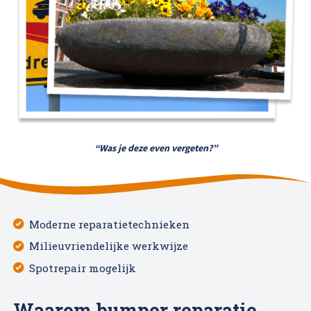
High Tech Schadeherstel
Bel ons op: 0900 - 6611111
Lakschade herstellen
Spotrepair
Steenslag herstellen
“Was je deze even vergeten?”
Velgen herstellen
Hagelschade herstellen
Moderne reparatietechnieken
Total loss
Milieuvriendelijke werkwijze
Spotrepair mogelijk
Alle soorten Specialisme
Waarom bumper reparatie