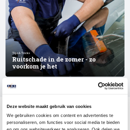
Tips & Tricks
Ruitschade in de zomer - zo
voorkom je het
Deze website maakt gebruik van cookies
Andere specialismes
We gebruiken cookies om content en advertenties te
personaliseren, om functies voor social media te bieden
High Tech Schadeherstel
en om ons websiteverkeer te analyseren. Ook delen we