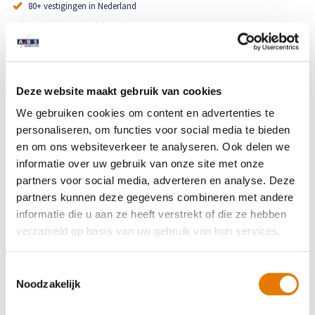
80+ vestigingen in Nederland
High Tech Schadeherstel
Bel ons op: 0900 - 6611111
Merk-erkend schadeherstel
Schadeherstel- en BOVAG garantie
Lakschade herstellen
Spotrepair
Klanten beoordelen ons met...
Deze website maakt gebruik van cookies
9.1
Alle recensies
We gebruiken cookies om content en advertenties te
Steenslag herstellen
personaliseren, om functies voor social media te bieden
en om ons websiteverkeer te analyseren. Ook delen we
Schadeherstel
Velgen herstellen
informatie over uw gebruik van onze site met onze
partners voor social media, adverteren en analyse. Deze
Specialisme
partners kunnen deze gegevens combineren met andere
Hagelschade herstellen
informatie die u aan ze heeft verstrekt of die ze hebben
verzameld op basis van uw gebruik van hun services.
Vestigingen
Total loss
Toestemmingsselectie
Heeft u schade aan uw auto?
Alle soorten Specialisme
Noodzakelijk
Wij helpen u graag. Bel ons of maak direct een reparatie
afspraak.