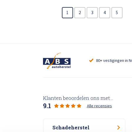
Total 
Krassen verwijderen
1
2
3
4
5
High Tech Schadeherstel
Lakschade herstellen
Spotrepair
80+ vestigingen in 
Steenslag herstellen
Velgen herstellen
Klanten beoordelen ons met...
9.1
Alle recensies
Hagelschade herstellen
Schadeherstel
Total loss