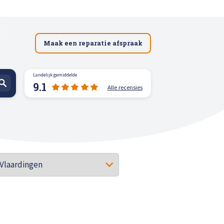
Maak een reparatie afspraak
Landelijk gemiddelde
9.1
Alle recensies
spuiten
n