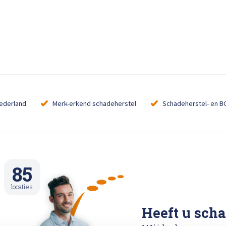
loss
Bel ons op: 0900 - 6611111
Nederland
Merk-erkend schadeherstel
Schadeherstel- en B
85
locaties
Heeft u sch