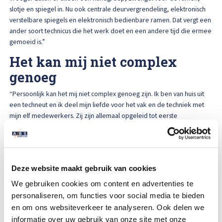
slotje en spiegel in. Nu ook centrale deurvergrendeling, elektronisch
verstelbare spiegels en elektronisch bedienbare ramen. Dat vergt een
ander soort technicus die het werk doet en een andere tijd die ermee
gemoeid is.”
Het kan mij niet complex
genoeg
“Persoonlijk kan het mij niet complex genoeg zijn. Ik ben van huis uit
een techneut en ik deel mijn liefde voor het vak en de techniek met
mijn elf medewerkers. Zij zijn allemaal opgeleid tot eerste
autoschadehersteller. Ze zijn bewust zo hoog opgeleid, omdat ze
daardoor allemaal in staat zijn om elke auto te herstellen.”
Deze website maakt gebruik van cookies
Interessante uitdaging: nieuw koelpakket, distributie en vooras bij een
Mercedes Benz
We gebruiken cookies om content en advertenties te
personaliseren, om functies voor social media te bieden
“Als ondernemer van nu moet je bewust kiezen. Of je gaat helemaal
en om ons websiteverkeer te analyseren. Ook delen we
mee in de voortschrijdende techniek óf niet. Er zit geen weg tussen.
informatie over uw gebruik van onze site met onze