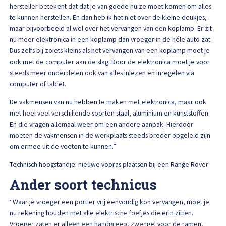
hersteller betekent dat dat je van goede huize moet komen om alles
te kunnen herstellen. En dan heb ik het niet over de kleine deukjes,
maar bijvoorbeeld al wel over het vervangen van een koplamp. Er zit
nu meer elektronica in een koplamp dan vroeger in de héle auto zat.
Dus zelfs bij zoiets kleins als het vervangen van een koplamp moet je
ook met de computer aan de slag. Door de elektronica moet je voor
steeds meer onderdelen ook van alles inlezen en inregelen via
computer of tablet.
De vakmensen van nu hebben te maken met elektronica, maar ook
met heel veel verschillende soorten staal, aluminium en kunststoffen.
En die vragen allemaal weer om een andere aanpak. Hierdoor
moeten de vakmensen in de werkplaats steeds breder opgeleid zijn
om ermee uit de voeten te kunnen.”
Technisch hoogstandje: nieuwe vooras plaatsen bij een Range Rover
Ander soort technicus
“Waar je vroeger een portier vrij eenvoudig kon vervangen, moet je
nu rekening houden met alle elektrische foefjes die erin zitten.
Vroeger zaten er alleen een handgreep, zwengel voor de ramen,