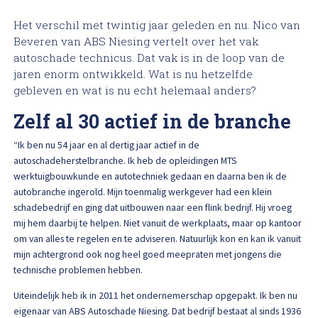
High Tech Schadeherstel
Bel ons op: 0900 - 6611111
Het verschil met twintig jaar geleden en nu. Nico van
Beveren van ABS Niesing vertelt over het vak
Lakschade herstellen
autoschade technicus. Dat vak is in de loop van de
jaren enorm ontwikkeld. Wat is nu hetzelfde
Spotrepair
gebleven en wat is nu echt helemaal anders?
Zelf al 30 actief in de branche
Steenslag herstellen
“Ik ben nu 54 jaar en al dertig jaar actief in de
autoschadeherstelbranche. Ik heb de opleidingen MTS
Velgen herstellen
werktuigbouwkunde en autotechniek gedaan en daarna ben ik de
autobranche ingerold. Mijn toenmalig werkgever had een klein
Hagelschade herstellen
schadebedrijf en ging dat uitbouwen naar een flink bedrijf. Hij vroeg
mij hem daarbij te helpen. Niet vanuit de werkplaats, maar op kantoor
om van alles te regelen en te adviseren. Natuurlijk kon en kan ik vanuit
Total loss
mijn achtergrond ook nog heel goed meepraten met jongens die
technische problemen hebben.
Alle soorten Specialisme
Uiteindelijk heb ik in 2011 het ondernemerschap opgepakt. Ik ben nu
eigenaar van ABS Autoschade Niesing. Dat bedrijf bestaat al sinds 1936