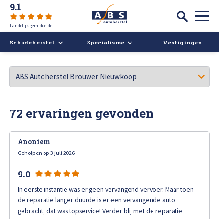
9.1
Landelijk gemiddelde
Schadeherstel
Specialisme
Vestigingen
Autoschade
Auto spuiten bij schade
Caravan- en camperreparatie
Auto uitdeuken zonder spuiten
Over ABS
72 ervaringen gevonden
Ruitschade
Autoruit reparatie
ABS Actueel
Anoniem
Alle soorten Schadeherstel
Bumper herstellen
Vacatures
Geholpen op 3 juli 2026
9.0
Koplampen polijsten en afstellen
Deukendag
Afspraak maken
In eerste instantie was er geen vervangend vervoer. Maar toen
Krassen verwijderen
de reparatie langer duurde is er een vervangende auto
Contact
gebracht, dat was topservice! Verder blij met de reparatie