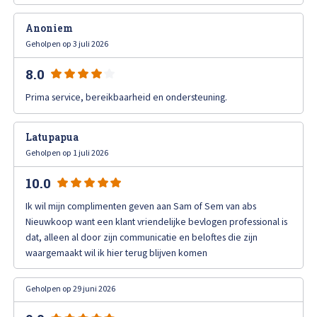
High Tech Schadeherstel
Bel ons op: 0900 - 6611111
Anoniem
Geholpen op 3 juli 2026
Lakschade herstellen
8.0
Spotrepair
Prima service, bereikbaarheid en ondersteuning.
Steenslag herstellen
Latupapua
Geholpen op 1 juli 2026
Velgen herstellen
10.0
Hagelschade herstellen
Ik wil mijn complimenten geven aan Sam of Sem van abs
Nieuwkoop want een klant vriendelijke bevlogen professional is
dat, alleen al door zijn communicatie en beloftes die zijn
Total loss
waargemaakt wil ik hier terug blijven komen
Alle soorten Specialisme
Geholpen op 29 juni 2026