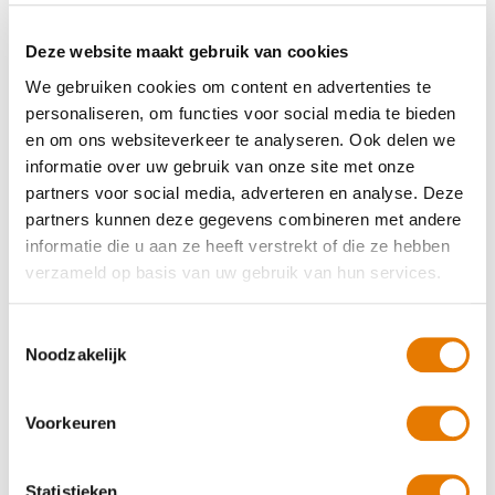
Chris Verhoef Amstelkade 6
Deze website maakt gebruik van cookies
Geholpen op 18 juni 2026
We gebruiken cookies om content en advertenties te
9.0
personaliseren, om functies voor social media te bieden
en om ons websiteverkeer te analyseren. Ook delen we
Er is goed en vakkundig gewerkt
informatie over uw gebruik van onze site met onze
partners voor social media, adverteren en analyse. Deze
Geholpen op 11 juni 2026
partners kunnen deze gegevens combineren met andere
9.0
informatie die u aan ze heeft verstrekt of die ze hebben
verzameld op basis van uw gebruik van hun services.
De schade is perfect hersteld en sneller dan afgesproken
Toestemmingsselectie
Geholpen op 5 juni 2026
Noodzakelijk
9.0
Prima zoals het nu is
Voorkeuren
Geholpen op 27 mei 2026
Statistieken