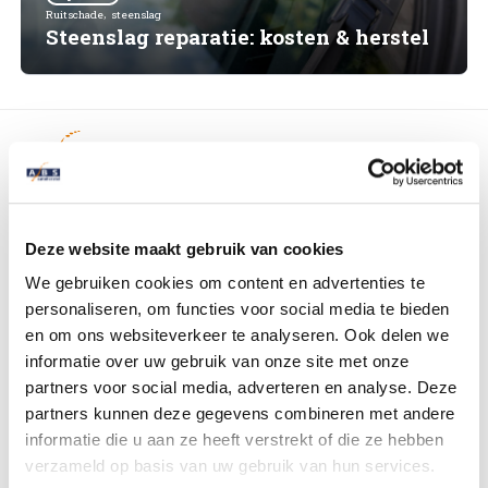
High Tech Schadeherstel
,
Ruitschade
steenslag
Bel ons op: 0900 - 6611111
Steenslag reparatie: kosten & herstel
Lakschade herstellen
Spotrepair
Steenslag herstellen
80+ vestigingen in Nederland
Deze website maakt gebruik van cookies
Velgen herstellen
Merk-erkend schadeherstel
We gebruiken cookies om content en advertenties te
Schadeherstel- en BOVAG garantie
personaliseren, om functies voor social media te bieden
Hagelschade herstellen
en om ons websiteverkeer te analyseren. Ook delen we
Klanten beoordelen ons met...
informatie over uw gebruik van onze site met onze
Total loss
9.1
Alle recensies
partners voor social media, adverteren en analyse. Deze
partners kunnen deze gegevens combineren met andere
Alle soorten Specialisme
informatie die u aan ze heeft verstrekt of die ze hebben
Schadeherstel
verzameld op basis van uw gebruik van hun services.