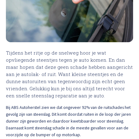
High Tech Schadeherstel
Bel ons op: 0900 - 6611111
Lakschade herstellen
Spotrepair
Tijdens het ritje op de snelweg hoor je wat
Steenslag herstellen
opvliegende steentjes tegen je auto komen. En dan
maar hopen dat deze geen schade hebben aangericht
Velgen herstellen
aan je autolak- of ruit. Want kleine steentjes en de
dunne autoruiten van tegenwoordig zijn echt geen
vrienden. Gelukkig kun je bij ons altijd terecht voor
Hagelschade herstellen
een snelle steenslag reparatie aan je auto.
Total loss
Bij ABS Autoherstel zien we dat ongeveer 92% van de ruitschades het
gevolg zijn van steenslag. Dit komt doordat ruiten in de loop der jaren
dunner zijn geworden en daardoor kwetsbaarder voor steenslag.
Alle soorten Specialisme
Daarnaast komt steenslag schade in de meeste gevallen voor aan de
voorzijde op de bumper of op motorkap.