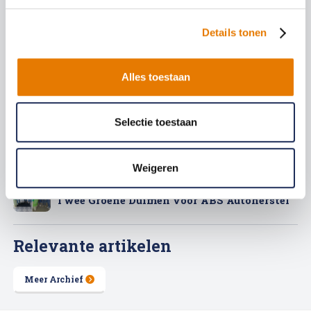
Details tonen
9 juli 2026
Zwarte zaterdagen 2026: de drukste dagen
van de zomer en hoe je de file doorkomt
Alles toestaan
25 juni 2026
Selectie toestaan
Werken bij ABS Autoherstel zonder
opleiding of ervaring
Weigeren
19 juni 2026
Twee Groene Duimen voor ABS Autoherstel
Relevante artikelen
Meer Archief