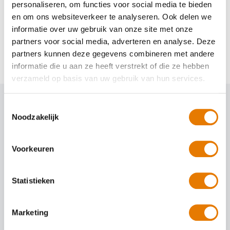
personaliseren, om functies voor social media te bieden
en om ons websiteverkeer te analyseren. Ook delen we
,
Ruitschade
Tips
informatie over uw gebruik van onze site met onze
Schadevrij de herfst door: 4 tips
partners voor social media, adverteren en analyse. Deze
partners kunnen deze gegevens combineren met andere
informatie die u aan ze heeft verstrekt of die ze hebben
verzameld op basis van uw gebruik van hun services.
Toestemmingsselectie
Noodzakelijk
Voorkeuren
Statistieken
6 augustus 2026
Autoschade in het buitenland: wat
Marketing
nu tijdens je vakantie?