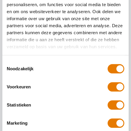
worden beheerst door onze vakkundige professionals op de
personaliseren, om functies voor social media te bieden
werkvloer. Vooraf adviseren wij u hoe de autoschade het beste
en om ons websiteverkeer te analyseren. Ook delen we
hersteld kan worden en vervolgens gaan wij aan de slag om de auto
informatie over uw gebruik van onze site met onze
weer in topconditie te krijgen.
partners voor social media, adverteren en analyse. Deze
Autoschade in Bladel of omgeving? Maak snel een afspraak.
partners kunnen deze gegevens combineren met andere
ABS Autoherstel Theo Lauwers herstelt uw autoschade
informatie die u aan ze heeft verstrekt of die ze hebben
vertrouwd, vakkundig en snel!
verzameld op basis van uw gebruik van hun services.
Kleine autoschade herstellen
Toestemmingsselectie
Noodzakelijk
Auto spuiten bij schade
Voorkeuren
Auto uitdeuken zonder spuiten
Statistieken
Autoruit reparatie
Marketing