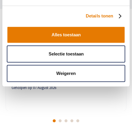
Details tonen
Bekijk alle ervaringen
Alles toestaan
9.0
Selectie toestaan
Zag er heel goed uit, en heel de auto was weer netjes gemaakt
👍
Weigeren
Kees Timmermans
Geholpen op 07 August 2026