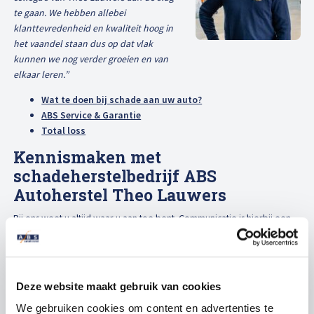
te gaan. We hebben allebei
klanttevredenheid en kwaliteit hoog in
het vaandel staan dus op dat vlak
kunnen we nog verder groeien en van
elkaar leren.”
Wat te doen bij schade aan uw auto?
ABS Service & Garantie
Total loss
Kennismaken met
schadeherstelbedrijf ABS
Autoherstel Theo Lauwers
Bij ons weet u altijd waar u aan toe bent. Communicatie is hierbij een
belangrijk onderdeel. Daarnaast houden wij u mobiel, door passend
vervangend vervoer aan te bieden. Wij zorgen er bovendien voor dat
u in een mum van tijd weer met uw eigen auto op pad kunt.
Deze website maakt gebruik van cookies
In onze goed uitgeruste werkplaats is het repareren van een kras, een
deukje of een fikse autoschade geen enkel probleem. Alle technieken
We gebruiken cookies om content en advertenties te