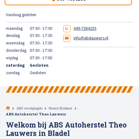
High Tech Schadeherstel
Bel ons op: 0900 - 6611111
Vandaag gesloten
Lakschade herstellen
maandag
07:30 - 17:30
049-7384255
dinsdag
07:30 - 17:30
info@abslauwers.nl
Spotrepair
woensdag
07:30 - 17:30
donderdag
07:30 - 17:30
Steenslag herstellen
vrijdag
07:30 - 17:00
zaterdag
Gesloten
Velgen herstellen
zondag
Gesloten
Hagelschade herstellen
Total loss
ABS vestigingen
Noord-Brabant
ABS Autoherstel Theo Lauwers
Welkom bij ABS Autoherstel Theo
Alle soorten Specialisme
Lauwers in Bladel