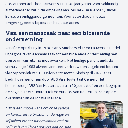
Afspraak maken
ABS Autoherstel Theo Lauwers staat al 40 jaar garant voor vakkundig
autoschadeherstel in de omgeving van Reusel – De Mierden, Bladel,
Eersel en omliggende gemeenten. Voor autoschade in deze
omgeving, bent u bij ons aan het juiste adres.
Van eenmanszaak naar een bloeiende
onderneming
Vanaf de oprichting in 1978 is ABS Autoherstel Theo Lauwers in Bladel
uitgegroeid van eenmanszaak tot een bloeiende onderneming met
een team van fulltime medewerkers. Het huidige pand is sinds de
verhuizing in 1983 alweer vier keer verbouwd en uitgebreid tot een
vloeroppervlak van 1500 vierkante meter. Sinds april 2022 is het
bedrijf overgenomen door ABS Van Houtert uit Gemert. Het
familiebedrijf ABS Van Houtert is al ruim 50 jaar actief en een begrip in
de regio. Cas van Houtert (directeur ABS Van Houtert) is trots op de
overname van de locatie in Bladel:
“Dit is een mooie kans om onze service
en kennis uit te breiden in de regio en
wij kijken ernaar uit om samen met de
collega’s van Theo Lauwers aan de slag