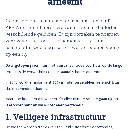
afneemt
High Tech Schadeherstel
Bel ons op: 0900 - 6611111
Lakschade herstellen
Neemt het aantal autoschade nou juist toe of af? Bij
ABS Autoherstel horen we vanuit de markt allerlei
verschillende geluiden. Er zijn oorzaken te noemen
Spotrepair
voor zowel het toe- als afnemen van het aantal
schades. In twee blogs zetten we de redenen voor je
Steenslag herstellen
op een rij.
De afgelopen jaren nam het aantal schades toe
. Maar op de lange
Velgen herstellen
termijn is de verwachting dat het aantal schades afneemt.
In 2040 wordt er maar liefst
80% minder ongelukken verwacht
. En
Hagelschade herstellen
dus ook minder schades.
Maar hoe komt het dat we met z’n allen minder schade gaan rijden?
Total loss
Hieronder hebben we vijf redenen verzameld.
1. Veiligere infrastructuur
Alle soorten Specialisme
De wegen worden steeds veiliger. Er zijn steeds meer rotondes,