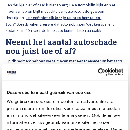
Een deukje hier of daar is niet zo erg. De automobilist kijkt er niet
meer van op en blijft met lichte carrosserieschade gewoon
doorrijden.
Je hoeft niet elk krasje te laten herstellen,
toch?
Steeds vaker zien we dat automobilisten ‘
deuken
sparen’,
zodat ze in één keer de hele auto kunnen laten aanpakken.
Neemt het aantal autoschade
nou juist toe of af?
Op dit moment hebben we te maken met een toename van het aantal
schades. De redenen daarvoor lees je
hier
. Maar op de lange termijn
neemt het aantal schades naar verwachting af.
Fijn nieuws voor de automobilist toch, minder schade? Zeker weten,
hoewel het ook een nadeel kent. Doordat er minder
Deze website maakt gebruik van cookies
schademeldingen zijn in een jaar, zijn de verzekeraars genoodzaakt
We gebruiken cookies om content en advertenties te
om de premies omhoog te gooien.
personaliseren, om functies voor social media te bieden
Ook als schadehersteller betekent het dat we op de lange termijn
en om ons websiteverkeer te analyseren. Ook delen we
anders moeten gaan werken. We zijn op dit moment volop bezig dit
informatie over uw gebruik van onze site met onze
vorm te geven. Met onze blogs, video’a en podcasts houden we je
partners voor social media, adverteren en analyse. Deze