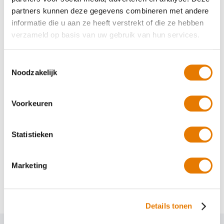
uiteraard op de hoogte van de ontwikkelingen en onze visie op de
partners kunnen deze gegevens combineren met andere
branche als geheel.
informatie die u aan ze heeft verstrekt of die ze hebben
Deel dit artikel
verzameld op basis van uw gebruik van hun services.
Toestemmingsselectie
Noodzakelijk
Voorkeuren
Statistieken
,
Schadeherstel
Terugblik
Autoschadeherstel door de jaren
heen
Marketing
Details tonen