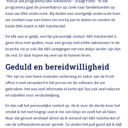
“Ken je dat programma DNA onbekend?” vraagt Peter. “In dat
Afspraak maken
programma gaat de presentatrice op zoek naar familiebanden op
basis van DNA-onderzoek. Wij deden een soortgelijk onderzoek toen
we zochten naar een keten om ons bij aan te sluiten en vonden de
beste DNA-match in ABS Autoherstel.
De klik was er gelijk, een fijn persoonlijk contact. ABS Autoherstel is
geen doos met spullen, maar een groep met echte vakmensen. In de
branche zie je ook dat ABS-vestigingen net een stukje verder zijn dan
de rest. En daar hopen wij veel van te kunnen leren.
Geduld en bereidwilligheid
“We zijn nu ruim twee maanden onderweg en zeker aan de front-
office is veel veranderd in het proces en de software die we
gebruiken. Het was veel informatie in korte tijd. Dus ook veel nalezen
en nabellen voor verduidelijking.
En dan valt het persoonlijke contact op. Als ik voor de derde keer bel
omdat ik het niet begrijp voel ik me een klojo en voelt het als falen.
Maar dat gevoel verdwijnt direct als ik iemand van ABS Autoherstel of
van de softwareleverancier spreek. Ze vinden het juist goed dat ik blijf