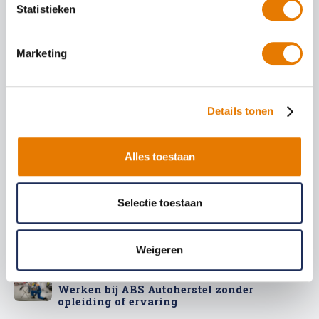
Statistieken
Marketing
6 augustus 2026
Details tonen
Autoschade in het buitenland: wat
nu tijdens je vakantie?
Alles toestaan
9 juli 2026
Selectie toestaan
Zwarte zaterdagen 2026: de drukste dagen
van de zomer en hoe je de file doorkomt
Weigeren
25 juni 2026
Werken bij ABS Autoherstel zonder
opleiding of ervaring