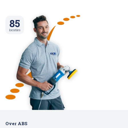
85
locaties
Over ABS