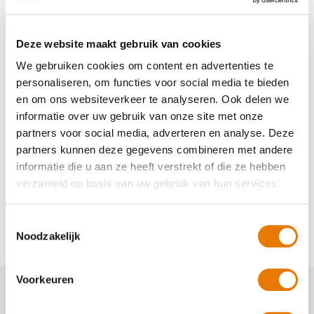
Deel dit artikel
Deze website maakt gebruik van cookies
We gebruiken cookies om content en advertenties te
personaliseren, om functies voor social media te bieden
en om ons websiteverkeer te analyseren. Ook delen we
informatie over uw gebruik van onze site met onze
partners voor social media, adverteren en analyse. Deze
partners kunnen deze gegevens combineren met andere
informatie die u aan ze heeft verstrekt of die ze hebben
,
,
Autoschadehersteller
Onze mensen
Werving
Dylan over zijn vak:
verzameld op basis van uw gebruik van hun services.
autoschadehersteller
Toestemmingsselectie
Noodzakelijk
Voorkeuren