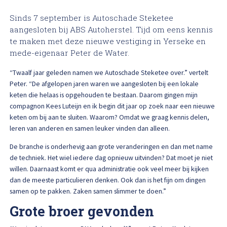
High Tech Schadeherstel
Bel ons op: 0900 - 6611111
Sinds 7 september is Autoschade Steketee
aangesloten bij ABS Autoherstel. Tijd om eens kennis
Lakschade herstellen
te maken met deze nieuwe vestiging in Yerseke en
mede-eigenaar Peter de Water.
Spotrepair
“Twaalf jaar geleden namen we Autoschade Steketee over.” vertelt
Peter. “De afgelopen jaren waren we aangesloten bij een lokale
Steenslag herstellen
keten die helaas is opgehouden te bestaan. Daarom gingen mijn
compagnon Kees Luteijn en ik begin dit jaar op zoek naar een nieuwe
keten om bij aan te sluiten. Waarom? Omdat we graag kennis delen,
Velgen herstellen
leren van anderen en samen leuker vinden dan alleen.
Hagelschade herstellen
De branche is onderhevig aan grote veranderingen en dan met name
de techniek. Het wiel iedere dag opnieuw uitvinden? Dat moet je niet
willen. Daarnaast komt er qua administratie ook veel meer bij kijken
Total loss
dan de meeste particulieren denken. Ook dan is het fijn om dingen
samen op te pakken. Zaken samen slimmer te doen.”
Alle soorten Specialisme
Grote broer gevonden