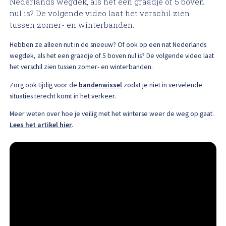
Nederlands wegdek, als het een graadje of 5 boven
High Tech Schadeherstel
nul is? De volgende video laat het verschil zien
Bel ons op: 0900 - 6611111
tussen zomer- en winterbanden.
Lakschade herstellen
Hebben ze alleen nut in de sneeuw? Of ook op een nat Nederlands
wegdek, als het een graadje of 5 boven nul is? De volgende video laat
Spotrepair
het verschil zien tussen zomer- en winterbanden.
Zorg ook tijdig voor de
bandenwissel
zodat je niet in vervelende
Steenslag herstellen
situaties terecht komt in het verkeer.
Meer weten over hoe je veilig met het winterse weer de weg op gaat.
Velgen herstellen
Lees het artikel hier
.
Hagelschade herstellen
Total loss
Alle soorten Specialisme