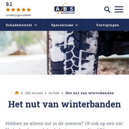
9.1
Landelijk gemiddelde
Schadeherstel
Specialisme
Vestigingen
Autoschade
Auto spuiten bij schade
Caravan- en camperreparatie
Auto uitdeuken zonder spuiten
Over ABS
Ruitschade
Autoruit reparatie
ABS Actueel
Alle soorten Schadeherstel
Bumper herstellen
Vacatures
ABS Actueel
Archief
Het nut van winterbanden
Het nut van winterbanden
Koplampen polijsten en afstellen
Deukendag
Afspraak maken
Krassen verwijderen
Contact
Hebben ze alleen nut in de sneeuw? Of ook op een nat