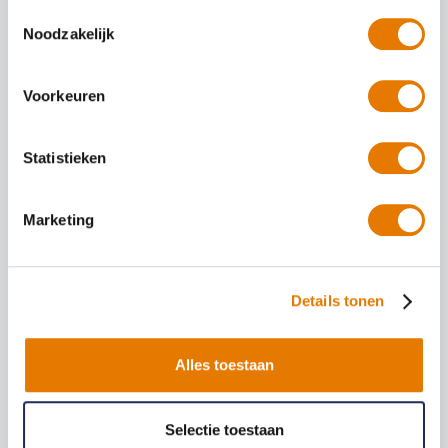
Toestemmingsselectie
Autoschade in het buitenland: wat
Noodzakelijk
nu tijdens je vakantie?
Voorkeuren
9 juli 2026
Zwarte zaterdagen 2026: de drukste dagen
Statistieken
van de zomer en hoe je de file doorkomt
Marketing
25 juni 2026
Werken bij ABS Autoherstel zonder
opleiding of ervaring
Details tonen
19 juni 2026
Twee Groene Duimen voor ABS Autoherstel
Alles toestaan
Relevante artikelen
Selectie toestaan