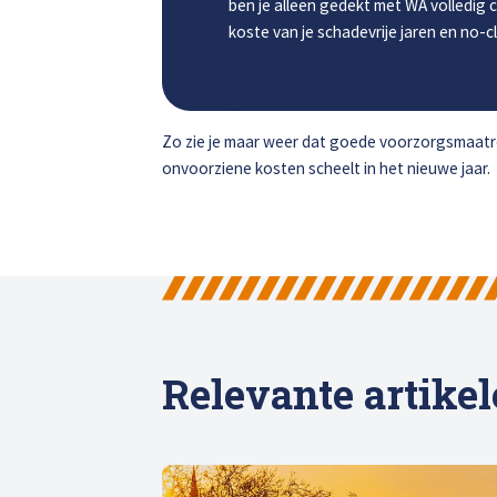
ben je alleen gedekt met WA volledig ca
koste van je schadevrije jaren en no-c
Zo zie je maar weer dat goede voorzorgsmaatre
onvoorziene kosten scheelt in het nieuwe jaar.
Relevante artike