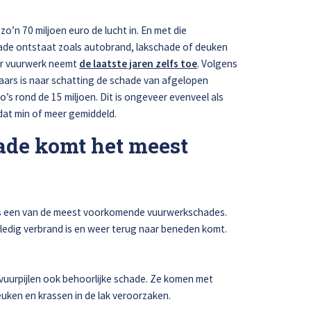
zo’n 70 miljoen euro de lucht in. En met die
ade ontstaat zoals autobrand, lakschade of deuken
or vuurwerk neemt
de laatste jaren zelfs toe
. Volgens
ars is naar schatting de schade van afgelopen
Afspraak maken
’s rond de 15 miljoen. Dit is ongeveer evenveel als
 dat min of meer gemiddeld.
de komt het meest
t is een van de meest voorkomende vuurwerkschades.
ledig verbrand is en weer terug naar beneden komt.
vuurpijlen ook behoorlijke schade. Ze komen met
uken en krassen in de lak veroorzaken.