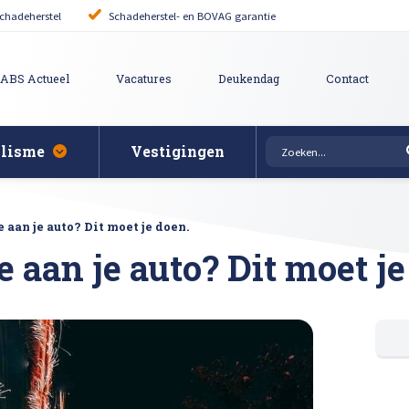
chadeherstel
Schadeherstel- en BOVAG garantie
ABS Actueel
Vacatures
Deukendag
Contact
alisme
Vestigingen
rovincie
Auto uitdeuken zonder 
puiten bij schade
ie
aan je auto? Dit moet je doen.
it reparatie
Bumper herstellen
tgevers
aan je auto? Dit moet je
pen polijsten en afstellen
Krassen verwijderen
ering
ech Schadeherstel
Lakschade herstellen
gen
pair
Steenslag herstellen
Afspraak maken
 herstellen
Hagelschade herstelle