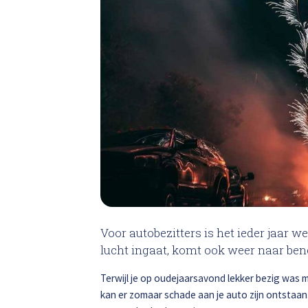
Total 
Krassen verwijderen
High Tech Schadeherstel
Lakschade herstellen
Spotrepair
Steenslag herstellen
Velgen herstellen
Voor autobezitters is het ieder jaar 
lucht ingaat, komt ook weer naar bene
Hagelschade herstellen
Terwijl je op oudejaarsavond lekker bezig was me
kan er zomaar schade aan je auto zijn ontstaan.
Total loss