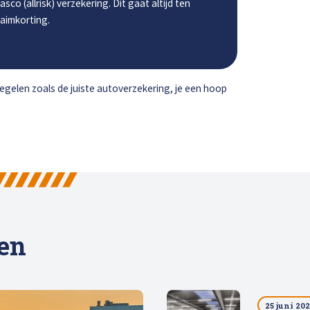
sco (allrisk) verzekering. Dit gaat altijd ten
laimkorting.
gelen zoals de juiste autoverzekering, je een hoop
len
25 juni 20