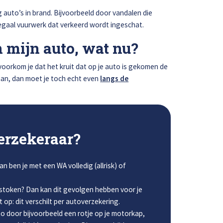
g auto’s in brand. Bijvoorbeeld door vandalen die
legaal vuurwerk dat verkeerd wordt ingeschat.
mijn auto, wat nu?
 voorkom je dat het kruit dat op je auto is gekomen de
aan, dan moet je toch echt even
langs de
erzekeraar?
 ben je met een WA volledig (allrisk) of
stoken? Dan kan dit gevolgen hebben voor je
 op: dit verschilt per autoverzekering.
to door bijvoorbeeld een rotje op je motorkap,