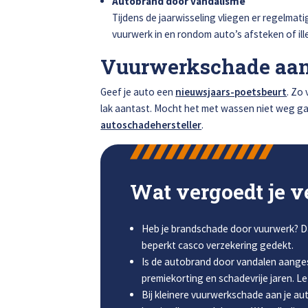
Autobrand door vandalisme
Tijdens de jaarwisseling vliegen er regelmati
vuurwerk in en rondom auto’s afsteken of il
Vuurwerkschade aan 
Geef je auto een
nieuwsjaars-poetsbeurt
. Zo
lak aantast. Mocht het met wassen niet weg g
autoschadehersteller
.
Wat vergoedt je v
Heb je brandschade door vuurwerk? Dan
beperkt casco verzekering gedekt.
Is de autobrand door vandalen aange
premiekorting en schadevrije jaren. Let
Bij kleinere vuurwerkschade aan je au