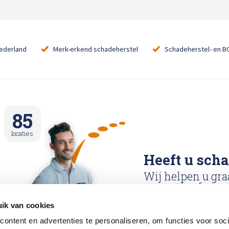
Nederland
Merk-erkend schadeherstel
Schadeherstel- en B
85
locaties
Heeft u sch
Wij helpen u gra
reparatie afspraa
ik van cookies
Reparatie afspraa
ontent en advertenties te personaliseren, om functies voor soci
maken