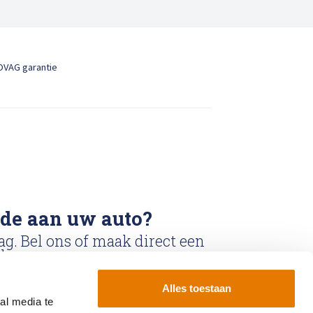
OVAG garantie
ade aan uw auto?
ag. Bel ons of maak direct een
k.
Alles toestaan
k
Bel ons: 0900-
al media te
6611111