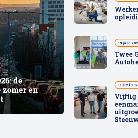
Werken
opleid
19 juni 20
Twee G
Autohe
26: de
11 juni 202
e zomer en
Vijftig
mt
eenma
uitgroe
Steenw