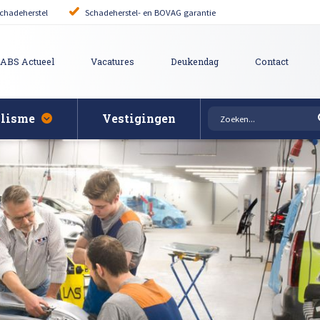
chadeherstel
Schadeherstel- en BOVAG garantie
ABS Actueel
Vacatures
Deukendag
Contact
alisme
Vestigingen
rovincie
Auto uitdeuken zonder 
puiten bij schade
ie
it reparatie
Bumper herstellen
tgevers
pen polijsten en afstellen
Krassen verwijderen
ering
ech Schadeherstel
Lakschade herstellen
gen
pair
Steenslag herstellen
Afspraak maken
 herstellen
Hagelschade herstelle