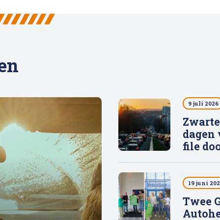
len
9 juli 2026
Zwarte
dagen 
file d
19 juni 20
Twee G
Autohe