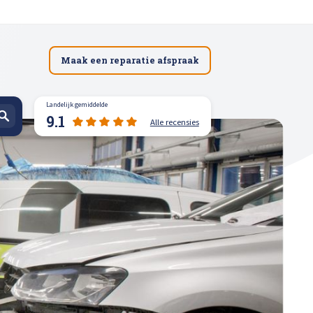
Maak een reparatie afspraak
Landelijk gemiddelde
9.1
Alle recensies
spuiten
n