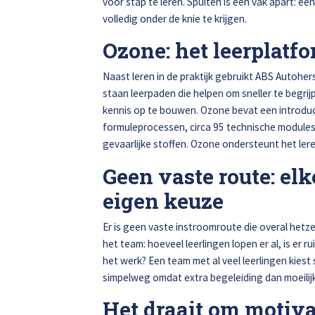
voor stap te leren. Spuiten is een vak apart: ee
volledig onder de knie te krijgen.
Ozone: het leerplatf
Naast leren in de praktijk gebruikt ABS Autoher
staan leerpaden die helpen om sneller te begr
kennis op te bouwen. Ozone bevat een introduc
formuleprocessen, circa 95 technische modules 
gevaarlijke stoffen. Ozone ondersteunt het lere
Geen vaste route: el
eigen keuze
Er is geen vaste instroomroute die overal hetzelf
het team: hoeveel leerlingen lopen er al, is er 
het werk? Een team met al veel leerlingen kies
simpelweg omdat extra begeleiding dan moeilijk
Het draait om motiv