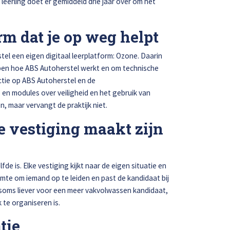
n leerling doet er gemiddeld drie jaar over om het
orm dat je op weg helpt
stel een eigen digitaal leerplatform: Ozone. Daarin
ijpen hoe ABS Autoherstel werkt en om technische
tie op ABS Autoherstel en de
en modules over veiligheid en het gebruik van
n, maar vervangt de praktijk niet.
ke vestiging maakt zijn
de is. Elke vestiging kijkt naar de eigen situatie en
ruimte om iemand op te leiden en past de kandidaat bij
t soms liever voor een meer vakvolwassen kandidaat,
 te organiseren is.
atie