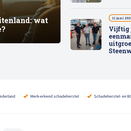
itenland: wat
11 juni 202
e?
Vijftig
eenma
uitgroe
Steenw
Nederland
Merk-erkend schadeherstel
Schadeherstel- en B