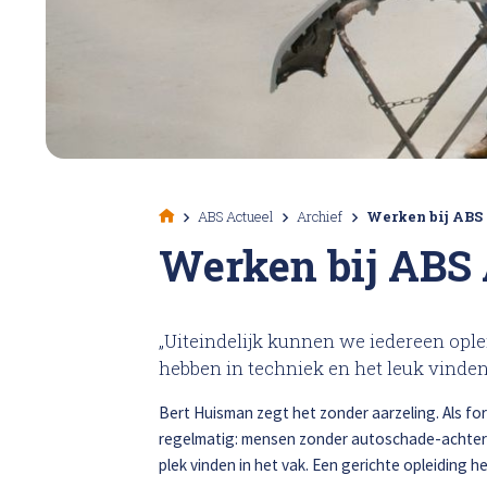
Total 
Krassen verwijderen
High Tech Schadeherstel
Lakschade herstellen
Spotrepair
ABS Actueel
Archief
Werken bij ABS 
Werken bij ABS 
Steenslag herstellen
„Uiteindelijk kunnen we iedereen ople
Velgen herstellen
hebben in techniek en het leuk vinde
Hagelschade herstellen
Bert Huisman zegt het zonder aarzeling. Als for
regelmatig: mensen zonder autoschade-achter
plek vinden in het vak. Een gerichte opleiding he
Total loss