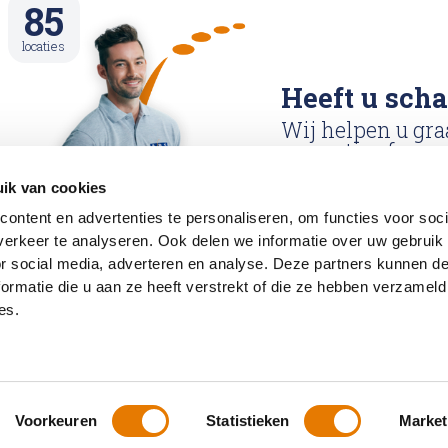
85
locaties
Heeft u sch
Wij helpen u gra
reparatie afspraa
ik van cookies
Reparatie afspraa
ontent en advertenties te personaliseren, om functies voor soci
maken
erkeer te analyseren. Ook delen we informatie over uw gebruik
or social media, adverteren en analyse. Deze partners kunnen 
ormatie die u aan ze heeft verstrekt of die ze hebben verzameld
es.
acy en Cookies
Service en garantie
Vacatures
Contac
Voorkeuren
Statistieken
Market