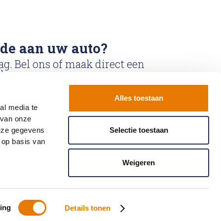
ade aan uw auto?
ag. Bel ons of maak direct een
k.
Alles toestaan
k
Bel ons: 0900-
al media te
6611111
 van onze
deze gegevens
Selectie toestaan
 op basis van
Weigeren
t
Partner worden
ing
Details tonen