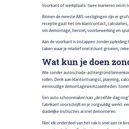
Voorkant of werkplaats: twee manieren om in 
Alle soorten Specialisme
Binnen de meeste ABS-vestigingen zijn er grof
receptie gaat het om klantcontact, calculaties,
om demontage, herstel, voorbewerking en spu
Aan de voorkant is instappen zonder opleiding h
taken waar je relatief snel in kunt groeien, zek
Wat kun je doen zon
Wie zonder autoschade-achtergrond binnenkom
rollen. Denk aan klantontvangst, planning, cal
eenvoudige demontagewerkzaamheden. Sommige
Een auto schoonmaken kan „dezelfde dag nog”.
fabrikant voorschrijft en je zorgvuldig werkt: e
duidelijke instructies al snel demonteren.
Niet elk onderdeel van het vak is snel aan te le