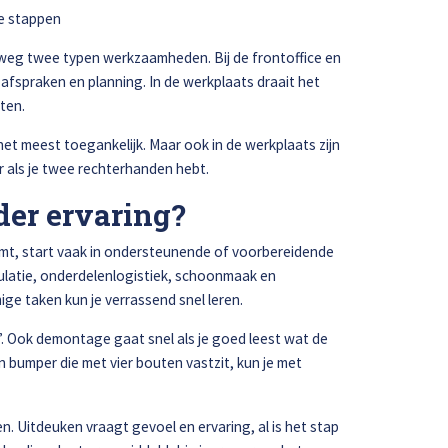
te stappen
weg twee typen werkzaamheden. Bij de frontoffice en
 afspraken en planning. In de werkplaats draait het
iten.
Afspraak maken
et meest toegankelijk. Maar ook in de werkplaats zijn
er als je twee rechterhanden hebt.
der ervaring?
t, start vaak in ondersteunende of voorbereidende
culatie, onderdelenlogistiek, schoonmaak en
 taken kun je verrassend snel leren.
 Ook demontage gaat snel als je goed leest wat de
en bumper die met vier bouten vastzit, kun je met
ren. Uitdeuken vraagt gevoel en ervaring, al is het stap