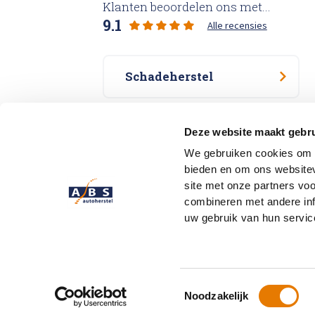
Klanten beoordelen ons met...
9.1
Alle recensies
Schadeherstel
Specialisme
Deze website maakt gebru
We gebruiken cookies om c
bieden en om ons websitev
Vestigingen
site met onze partners vo
combineren met andere inf
uw gebruik van hun servic
Over ABS
Vestigingen
FAQ
Priv
Toestemmingsselectie
Noodzakelijk
Powered by
hatch.digital