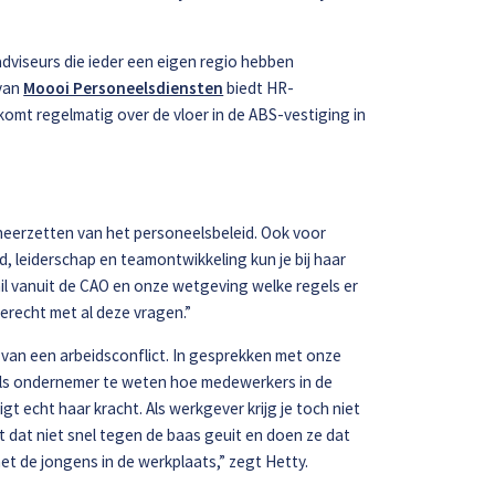
viseurs die ieder een eigen regio hebben
 van
Moooi Personeelsdiensten
biedt HR-
omt regelmatig over de vloer in de ABS-vestiging in
 neerzetten van het personeelsbeleid. Ook voor
, leiderschap en teamontwikkeling kun je bij haar
etail vanuit de CAO en onze wetgeving welke regels er
 terecht met al deze vragen.”
n van een arbeidsconflict. In gesprekken met onze
 als ondernemer te weten hoe medewerkers in de
gt echt haar kracht. Als werkgever krijg je toch niet
t dat niet snel tegen de baas geuit en doen ze dat
met de jongens in de werkplaats,” zegt Hetty.