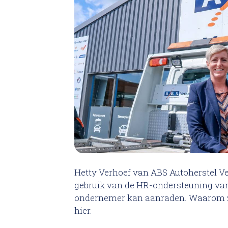
Total 
Krassen verwijderen
High Tech Schadeherstel
Lakschade herstellen
Spotrepair
Steenslag herstellen
Velgen herstellen
Hetty Verhoef van ABS Autoherstel Ve
gebruik van de HR-ondersteuning van 
Hagelschade herstellen
ondernemer kan aanraden. Waarom ze 
hier.
Total loss