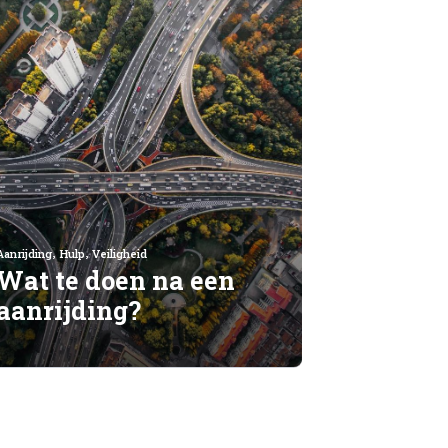
,
,
Aanrijding
Hulp
Veiligheid
Wat te doen na een
aanrijding?