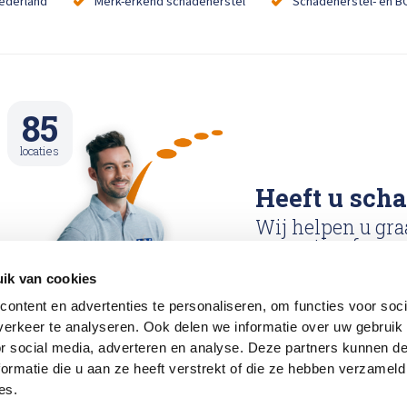
Nederland
Merk-erkend schadeherstel
Schadeherstel- en B
85
locaties
Heeft u sch
Wij helpen u gra
reparatie afspraa
ik van cookies
Reparatie afspraa
ontent en advertenties te personaliseren, om functies voor soci
maken
erkeer te analyseren. Ook delen we informatie over uw gebruik
or social media, adverteren en analyse. Deze partners kunnen 
ormatie die u aan ze heeft verstrekt of die ze hebben verzameld
es.