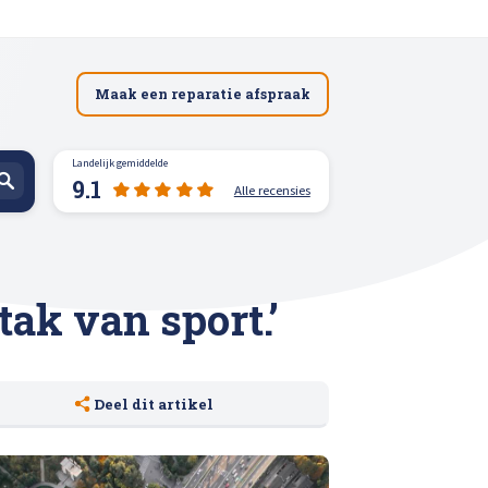
Maak een reparatie afspraak
Landelijk gemiddelde
9.1
Alle recensies
spuiten
tak van sport.’
Deel dit artikel
n