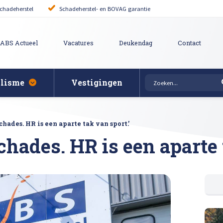
chadeherstel
Schadeherstel- en BOVAG garantie
ABS Actueel
Vacatures
Deukendag
Contact
alisme
Vestigingen
rovincie
Auto uitdeuken zonder 
puiten bij schade
ie
chades. HR is een aparte tak van sport.’
it reparatie
Bumper herstellen
tgevers
chades. HR is een aparte 
pen polijsten en afstellen
Krassen verwijderen
ering
ech Schadeherstel
Lakschade herstellen
gen
pair
Steenslag herstellen
Afspraak maken
 herstellen
Hagelschade herstelle