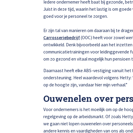
Iedere ondernemer heeft baat bij gezonde, bet
Juist in deze tijd, waarin het lastig is om goed
Alle soorten Specialisme
goed voor je personeel te zorgen.
Er zijn tal van manieren om daaraan bij te drag
Carrosseriebedrijf
(OOC) heeft voor zowel wer
ontwikkeld. Denk bijvoorbeeld aan het inzette
communicatietrainingen voor leidinggevende f
om zo gezond en vitaal mogelijk hun pensioen 
Daarnaast heeft elke ABS-vestiging vanuit het 
ondersteuning. Heel waardevol volgens Hetty: “ik
op de hoogte zijn, vandaar hier mijn verhaal.”
Ouwenelen over per
Voor ondernemers is het moeilijk om op de hoo
regelgeving op de arbeidsmarkt. Of zoals Hetty
we gaan niet lopen ouwenelen over personeelsza
andere kennis en vaardigheden van ons als onder