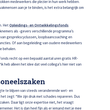
rokken medewerkers die plezier in hun werk hebben.
e vakmensen aan je te binden, is het extra belangrijk om
en. Het
Opleidings- en Ontwikkelingsfonds
Afspraak maken
knemers als -gevers verschillende programma’s
n van gesprekscyclussen, loopbaancoaching en
uncties. Of aan begeleiding van oudere medewerkers
te behalen.
fonds recht op een bepaald aantal uren gratis HR-
 heb alleen het idee dat veel collega’s hier niet van
soneelszaken
gte te blijven van steeds veranderende wet- en
 het zegt: “We zijn druk met schades repareren. Dus
ken. Daar ligt onze expertise niet, het vraagt
nemer. Het is dan heel fijn als er iemand met je mee