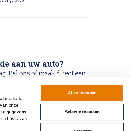
OVAG garantie
ade aan uw auto?
ag. Bel ons of maak direct een
k.
Alles toestaan
k
Bel ons: 0900-
al media te
6611111
 van onze
deze gegevens
Selectie toestaan
 op basis van