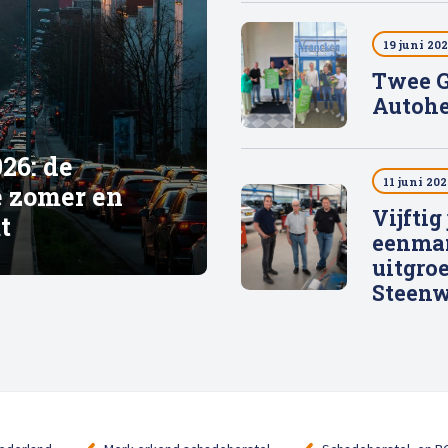
19 juni 20
Twee G
Autohe
26: de
11 juni 202
e zomer en
Vijftig
mt
eenma
uitgroe
Steenw