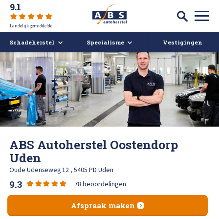
9.1
Landelijk gemiddelde
Schadeherstel
Specialisme
Vestigingen
Autoschade
Auto spuiten bij schade
Caravan- en camperreparatie
Auto uitdeuken zonder spuiten
Over ABS
Ruitschade
Autoruit reparatie
ABS Actueel
ABS Autoherstel Oostendorp
Alle soorten Schadeherstel
Bumper herstellen
Vacatures
Uden
Oude Udenseweg 12 , 5405 PD Uden
Koplampen polijsten en afstellen
Deukendag
Afspraak maken
9.3
78 beoordelingen
Krassen verwijderen
Contact
Afspraak maken