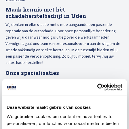
Maak kennis met hèt
schadeherstelbedrijf in Uden
Wij denken in elke situatie met u mee aangaande een passende
reparatie van de autoschade. Door onze persoonlijke benadering
geven wij u daar waar nodig is uitleg over de werkzaamheden.
Vervolgens gaat ons team van professionals voor u aan de slag om de
schade vakkundig en snel te herstellen. In de tussentijd bieden wij u
een passende vervoersoplossing. Zo blijft u mobiel, terwijl wij uw
autoschade herstellen!
Onze specialisaties
De werkplaats in Uden is gloednieuw en uitgerust met de laatste
innovatieve technieken om de schade nog efficiënter en sneller te
herstellen. Daarnaast repareren wij al jaren voor Toyota, maar
natuurlijk worden alle overige merken met dezelfde zorgvuldigheid
en vakkundigheid gerepareerd. Bij autoschadebedrijf ABS Autoherstel
Deze website maakt gebruik van cookies
Oostendorp bent u aan het juiste adres: vertrouwd, vakkundig en snel!
We gebruiken cookies om content en advertenties te
Autoschade in Uden of omgeving? Maak vandaag nog
een
personaliseren, om functies voor social media te bieden