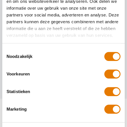
afspraak
. U kunt rekenen op onze vertrouwde, vakkundige en
en om ons websiteverkeer te analyseren. Ook delen we
snelle service!
informatie over uw gebruik van onze site met onze
partners voor social media, adverteren en analyse. Deze
partners kunnen deze gegevens combineren met andere
Kleine autoschade herstellen
informatie die u aan ze heeft verstrekt of die ze hebben
verzameld op basis van uw gebruik van hun services.
Auto spuiten bij schade
Toestemmingsselectie
Auto uitdeuken zonder spuiten
Noodzakelijk
Autoruit reparatie
Voorkeuren
Statistieken
Marketing
Bekijk alle ervaringen