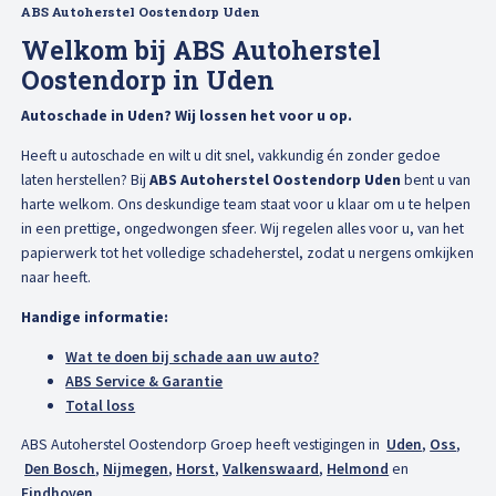
ABS Autoherstel Oostendorp Uden
Afspraak maken
Welkom bij ABS Autoherstel
Oostendorp in Uden
Autoschade in Uden? Wij lossen het voor u op.
Heeft u autoschade en wilt u dit snel, vakkundig én zonder gedoe
laten herstellen? Bij
ABS Autoherstel Oostendorp Uden
bent u van
harte welkom. Ons deskundige team staat voor u klaar om u te helpen
in een prettige, ongedwongen sfeer. Wij regelen alles voor u, van het
papierwerk tot het volledige schadeherstel, zodat u nergens omkijken
naar heeft.
Handige informatie:
Wat te doen bij schade aan uw auto?
ABS Service & Garantie
Total loss
ABS Autoherstel Oostendorp Groep heeft vestigingen in
Uden
,
Oss
,
Den Bosch
,
Nijmegen
,
Horst
,
Valkenswaard
,
Helmond
en
Eindhoven
.