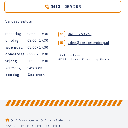
High Tech Schadeherstel
0413 - 269 268
Bel ons op: 0900 - 6611111
Lakschade herstellen
Vandaag gesloten
maandag
08:00 - 17:30
0413 - 269 268
Spotrepair
dinsdag
08:00 - 17:30
uden@absoostendorp.nl
woensdag
08:00 - 17:30
Steenslag herstellen
donderdag
08:00 - 17:30
Onderdeel van
ABS Autoherstel Oostendorp Groep
vrijdag
08:00 - 17:30
Velgen herstellen
zaterdag
Gesloten
zondag
Gesloten
Hagelschade herstellen
Total loss
Alle soorten Specialisme
ABS vestigingen
Noord-Brabant
ABS Autoherstel Oostendorp Groep