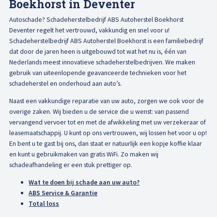
Boekhorst in Deventer
Afspraak maken
Autoschade? Schadeherstelbedrijf ABS Autoherstel Boekhorst
Deventer regelt het vertrouwd, vakkundig en snel voor u!
Schadeherstelbedrijf ABS Autoherstel Boekhorst is een familiebedrijf
dat door de jaren heen is uitgebouwd tot wat het nu is, één van
Nederlands meest innovatieve schadeherstelbedrijven. We maken
gebruik van uiteenlopende geavanceerde technieken voor het
schadeherstel en onderhoud aan auto’s.
Naast een vakkundige reparatie van uw auto, zorgen we ook voor de
overige zaken. Wij bieden u de service die u wenst: van passend
vervangend vervoer tot en met de afwikkeling met uw verzekeraar of
leasemaatschappij. U kunt op ons vertrouwen, wij lossen het voor u op!
En bent u te gast bij ons, dan staat er natuurlijk een kopje koffie klaar
en kunt u gebruikmaken van gratis WiFi. Zo maken wij
schadeafhandeling er een stuk prettiger op.
Wat te doen bij schade aan uw auto?
ABS Service & Garantie
Total loss