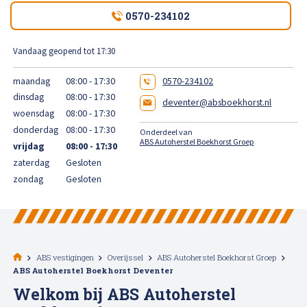
High Tech Schadeherstel
0570-234102
Bel ons op: 0900 - 6611111
Lakschade herstellen
Vandaag geopend tot 17:30
maandag
08:00 - 17:30
0570-234102
Spotrepair
dinsdag
08:00 - 17:30
deventer@absboekhorst.nl
woensdag
08:00 - 17:30
Steenslag herstellen
donderdag
08:00 - 17:30
Onderdeel van
ABS Autoherstel Boekhorst Groep
vrijdag
08:00 - 17:30
Velgen herstellen
zaterdag
Gesloten
zondag
Gesloten
Hagelschade herstellen
Total loss
ABS vestigingen
Overijssel
ABS Autoherstel Boekhorst Groep
ABS Autoherstel Boekhorst Deventer
Alle soorten Specialisme
Welkom bij ABS Autoherstel