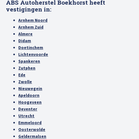
ABS Autoherstel Boekhorst heeft
vestigingen in:
Arnhem Noord
Arnhem Zuid
Almere
Didam
Doetinchem
Lichtenvoorde
Spankeren
Zutphen
Ede
Zwolle
Nieuwegein
Apeldoorn
Hoogeveen
Deventer
Utrecht
Emmeloord
Oosterwolde
Geldermalsen