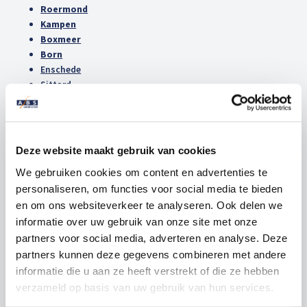
Roermond
Kampen
Boxmeer
Born
Enschede
Sittard
Roden
Onze vakkundig opgeleide autoherstellers staan altijd voor u klaar om
te helpen en hebben ruime ervaring in schadeherstel. Graag nodigen
Deze website maakt gebruik van cookies
wij u uit voor een rondleiding in onze brandschone werkplaats, waar
we u meenemen langs de laatste innovaties in het schadeherstelvak.
We gebruiken cookies om content en advertenties te
Ook kunt u dan kennismaken met onze schadeherstellers die elke dag
personaliseren, om functies voor social media te bieden
bezig zijn met hun passie voor auto’s. Hierdoor kunt u er op rekenen
en om ons websiteverkeer te analyseren. Ook delen we
dat uw auto als een eigen auto behandeld wordt.
informatie over uw gebruik van onze site met onze
partners voor social media, adverteren en analyse. Deze
Voortdurend vernieuwend in schadeherstel
partners kunnen deze gegevens combineren met andere
Doordat wij continu blijven onderzoeken hoe wij uw auto nog
informatie die u aan ze heeft verstrekt of die ze hebben
vakkundiger en nog sneller kunnen repareren, beschikken wij over de
verzameld op basis van uw gebruik van hun services.
modernste technieken. Daarnaast zorgen wij ervoor dat onze