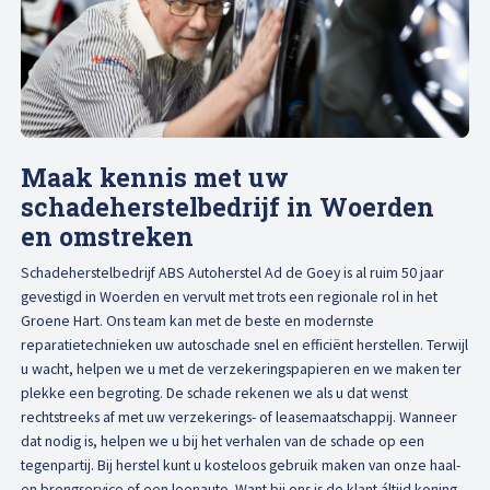
Maak kennis met uw
schadeherstelbedrijf in Woerden
en omstreken
Schadeherstelbedrijf ABS Autoherstel Ad de Goey is al ruim 50 jaar
gevestigd in Woerden en vervult met trots een regionale rol in het
Groene Hart. Ons team kan met de beste en modernste
reparatietechnieken uw autoschade snel en efficiënt herstellen. Terwijl
u wacht, helpen we u met de verzekeringspapieren en we maken ter
plekke een begroting. De schade rekenen we als u dat wenst
rechtstreeks af met uw verzekerings- of leasemaatschappij. Wanneer
dat nodig is, helpen we u bij het verhalen van de schade op een
tegenpartij. Bij herstel kunt u kosteloos gebruik maken van onze haal-
en brengservice of een leenauto. Want bij ons is de klant áltijd koning.