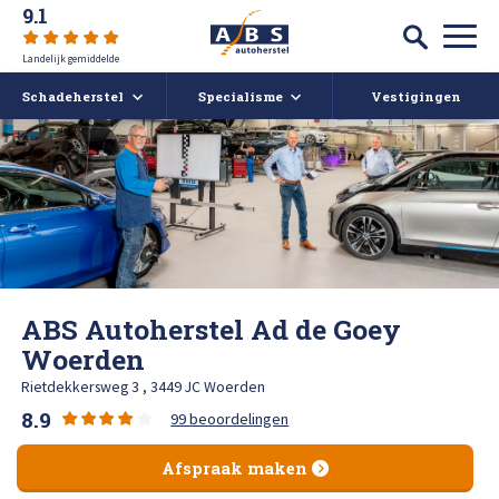
9.1
Landelijk gemiddelde
Schadeherstel
Specialisme
Vestigingen
Autoschade
Auto spuiten bij schade
Caravan- en camperreparatie
Auto uitdeuken zonder spuiten
Over ABS
Ruitschade
Autoruit reparatie
ABS Actueel
ABS Autoherstel Ad de Goey
Alle soorten Schadeherstel
Bumper herstellen
Vacatures
Woerden
Rietdekkersweg 3 , 3449 JC Woerden
Koplampen polijsten en afstellen
Deukendag
Afspraak maken
8.9
99 beoordelingen
Krassen verwijderen
Contact
Afspraak maken