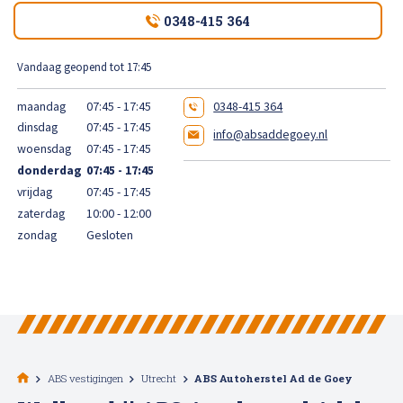
High Tech Schadeherstel
0348-415 364
Bel ons op: 0900 - 6611111
Lakschade herstellen
Vandaag geopend tot 17:45
maandag
07:45 - 17:45
0348-415 364
Spotrepair
dinsdag
07:45 - 17:45
info@absaddegoey.nl
woensdag
07:45 - 17:45
Steenslag herstellen
donderdag
07:45 - 17:45
vrijdag
07:45 - 17:45
Velgen herstellen
zaterdag
10:00 - 12:00
zondag
Gesloten
Hagelschade herstellen
Total loss
Alle soorten Specialisme
ABS vestigingen
Utrecht
ABS Autoherstel Ad de Goey