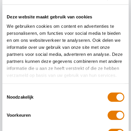
Deze website maakt gebruik van cookies
Werken bij ABS Autoherstel Ad de
We gebruiken cookies om content en advertenties te
Goey
personaliseren, om functies voor social media te bieden
en om ons websiteverkeer te analyseren. Ook delen we
Werken bij ABS Autoherstel Ad de Goey in Woerden betekent werken
informatie over uw gebruik van onze site met onze
in een moderne werkplaats, uitgerust met de nieuwste materialen en
partners voor social media, adverteren en analyse. Deze
technieken. Wij bieden gezonde en comfortabele
werkomstandigheden, zodat jij altijd je beste werk kunt leveren.
partners kunnen deze gegevens combineren met andere
informatie die u aan ze heeft verstrekt of die ze hebben
Bekijk hier onze actuele vacatures
verzameld op basis van uw gebruik van hun services.
Duurzaam schadeherstel
Toestemmingsselectie
ABS autoherstel Ad de Goey behoort tot de meest duurzame
Noodzakelijk
schadeherstelbedrijven van het land.
Wij werken duurzaam door de minst vervuilende producten en
Voorkeuren
werkprocessen te gebruiken, we drogen grondverf bijvoorbeeld
middels UV-licht. Daarnaast scheiden we zorgvuldig de afvalstromen en
bevorderen we recycling. Naast dit alles, werken wij in een zeer