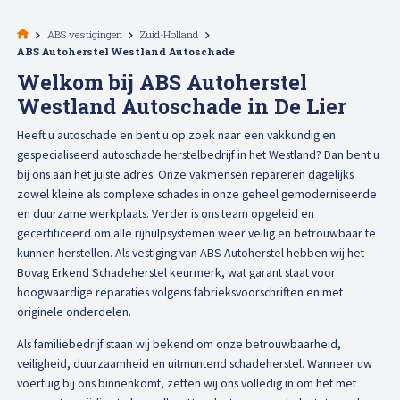
Afspraak maken
ABS vestigingen
Zuid-Holland
ABS Autoherstel Westland Autoschade
Welkom bij ABS Autoherstel
Westland Autoschade in De Lier
Heeft u autoschade en bent u op zoek naar een vakkundig en
gespecialiseerd autoschade herstelbedrijf in het Westland? Dan bent u
bij ons aan het juiste adres. Onze vakmensen repareren dagelijks
zowel kleine als complexe schades in onze geheel gemoderniseerde
en duurzame werkplaats.
Verder is ons team opgeleid en
gecertificeerd om alle rijhulpsystemen weer veilig en betrouwbaar te
kunnen herstellen.
Als vestiging van ABS Autoherstel hebben wij het
Bovag
Erkend Schadeherstel keurmerk, wat garant staat voor
hoogwaardige reparaties volgens fabrieksvoorschriften en met
originele onderdel
en.
Als familiebedrijf staan wij bekend om onze betrouwbaarheid,
veiligheid, duurzaamheid en uitmuntend schadeherstel. Wanneer uw
voertuig bij ons binnenkomt, zetten wij ons volledig in om het met