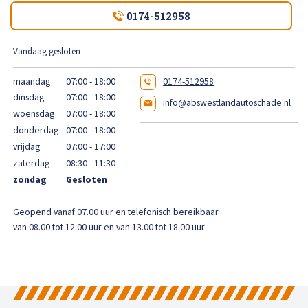
High Tech Schadeherstel
0174-512958
Bel ons op: 0900 - 6611111
Lakschade herstellen
Vandaag gesloten
maandag
07:00 - 18:00
0174-512958
Spotrepair
dinsdag
07:00 - 18:00
info@abswestlandautoschade.nl
woensdag
07:00 - 18:00
Steenslag herstellen
donderdag
07:00 - 18:00
vrijdag
07:00 - 17:00
Velgen herstellen
zaterdag
08:30 - 11:30
zondag
Gesloten
Hagelschade herstellen
Geopend vanaf 07.00 uur en telefonisch bereikbaar
van 08.00 tot 12.00 uur en van 13.00 tot 18.00 uur
Total loss
Alle soorten Specialisme