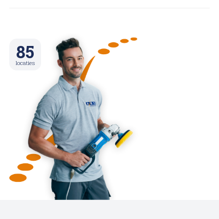
85
locaties