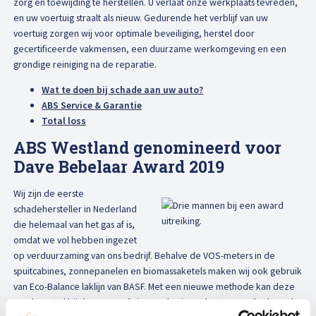
zorg en toewijding te herstellen. U verlaat onze werkplaats tevreden,
en uw voertuig straalt als nieuw. Gedurende het verblijf van uw
voertuig zorgen wij voor optimale beveiliging, herstel door
gecertificeerde vakmensen, een duurzame werkomgeving en een
grondige reiniging na de reparatie.
Wat te doen bij schade aan uw auto?
ABS Service & Garantie
Total loss
ABS Westland genomineerd voor
Dave Bebelaar Award 2019
Wij zijn de eerste
schadehersteller in Nederland
die helemaal van het gas af is,
omdat we vol hebben ingezet
op verduurzaming van ons bedrijf. Behalve de VOS-meters in de
spuitcabines, zonnepanelen en biomassaketels maken wij ook gebruik
van Eco-Balance laklijn van BASF. Met een nieuwe methode kan deze
producent al bij de vervaardiging van basisproducten een deel van de