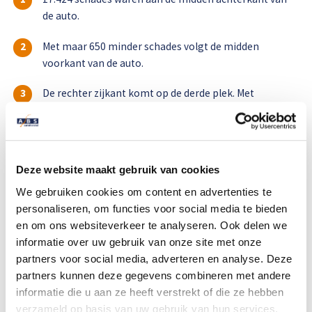
de auto.
Met maar 650 minder schades volgt de midden
voorkant van de auto.
De rechter zijkant komt op de derde plek. Met
welgeteld 11.680 schades. Het is soms lastig in te
schatten hoeveel ruimte je nog hebt, aangezien deze
hoek het meest ver weg is van de bestuurder.
Deze website maakt gebruik van cookies
ABS Autoherstel wenst iedereen fijne dagen en een gezond en veilig
2022!
We gebruiken cookies om content en advertenties te
personaliseren, om functies voor social media te bieden
en om ons websiteverkeer te analyseren. Ook delen we
informatie over uw gebruik van onze site met onze
partners voor social media, adverteren en analyse. Deze
partners kunnen deze gegevens combineren met andere
informatie die u aan ze heeft verstrekt of die ze hebben
verzameld op basis van uw gebruik van hun services.