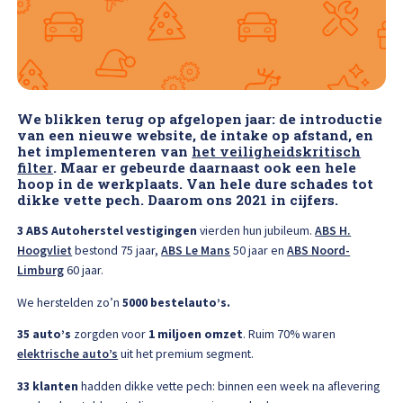
High Tech Schadeherstel
Bel ons op: 0900 - 6611111
Lakschade herstellen
Spotrepair
We blikken terug op afgelopen jaar: de introductie
van een nieuwe website, de intake op afstand, en
het implementeren van
het veiligheidskritisch
Steenslag herstellen
filter
. Maar er gebeurde daarnaast ook een hele
hoop in de werkplaats. Van hele dure schades tot
dikke vette pech.
Daarom ons 2021 in cijfers.
Velgen herstellen
3 ABS Autoherstel vestigingen
vierden hun jubileum.
ABS H.
Hoogvliet
bestond 75 jaar,
ABS Le Mans
50 jaar en
ABS Noord-
Hagelschade herstellen
Limburg
60 jaar.
We herstelden zo’n
5000 bestelauto’s.
Total loss
35 auto’s
zorgden voor
1 miljoen omzet
. Ruim 70% waren
elektrische auto’s
uit het premium segment.
Alle soorten Specialisme
33 klanten
hadden dikke vette pech: binnen een week na aflevering