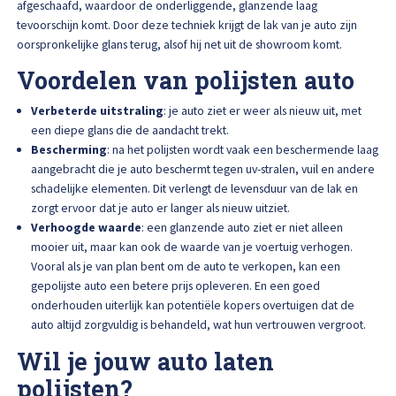
afgeschaafd, waardoor de onderliggende, glanzende laag
Afspraak maken
tevoorschijn komt. Door deze techniek krijgt de lak van je auto zijn
oorspronkelijke glans terug, alsof hij net uit de showroom komt.
Voordelen van polijsten auto
Verbeterde uitstraling
: je auto ziet er weer als nieuw uit, met
een diepe glans die de aandacht trekt.
Bescherming
: na het polijsten wordt vaak een beschermende laag
aangebracht die je auto beschermt tegen uv-stralen, vuil en andere
schadelijke elementen. Dit verlengt de levensduur van de lak en
zorgt ervoor dat je auto er langer als nieuw uitziet.
Verhoogde waarde
: een glanzende auto ziet er niet alleen
mooier uit, maar kan ook de waarde van je voertuig verhogen.
Vooral als je van plan bent om de auto te verkopen, kan een
gepolijste auto een betere prijs opleveren. En een goed
onderhouden uiterlijk kan potentiële kopers overtuigen dat de
auto altijd zorgvuldig is behandeld, wat hun vertrouwen vergroot.
Wil je jouw auto laten
polijsten?