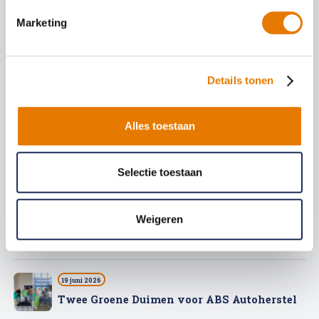
Marketing
6 augustus 2026
Autoschade in het buitenland: wat
Details tonen
nu tijdens je vakantie?
Alles toestaan
9 juli 2026
Zwarte zaterdagen 2026: de drukste dagen
van de zomer en hoe je de file doorkomt
Selectie toestaan
25 juni 2026
Weigeren
Werken bij ABS Autoherstel zonder
opleiding of ervaring
19 juni 2026
Twee Groene Duimen voor ABS Autoherstel