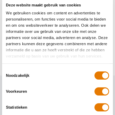
Deze website maakt gebruik van cookies
We gebruiken cookies om content en advertenties te
personaliseren, om functies voor social media te bieden
en om ons websiteverkeer te analyseren. Ook delen we
informatie over uw gebruik van onze site met onze
partners voor social media, adverteren en analyse. Deze
,
Veiligheid
Verlichting
partners kunnen deze gegevens combineren met andere
Koplampen polijsten en afstellen doe
je voordat we het najaar ingaan
informatie die u aan ze heeft verstrekt of die ze hebben
verzameld op basis van uw gebruik van hun services.
Toestemmingsselectie
Noodzakelijk
Voorkeuren
Statistieken