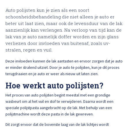
High Tech Schadeherstel
Bel ons op: 0900 - 6611111
Auto polijsten kun je zien als een soort
schoonheidsbehandeling die niet alleen je auto er
Lakschade herstellen
beter uit laat zien, maar ook de levensduur van de lak
aanzienlijk kan verlengen. Na verloop van tijd kan de
Spotrepair
lak van je auto namelijk doffer worden en zijn glans
verliezen door invloeden van buitenaf, zoals uv-
stralen, regen en vuil.
Steenslag herstellen
Deze invloeden kunnen de lak aantasten en ervoor zorgen dat je auto
Velgen herstellen
er minder stralend uitziet. Door je auto te polijsten, kun je dit proces
terugdraaien en je auto er weer als nieuw uit laten zien.
Hagelschade herstellen
Hoe werkt auto polijsten?
Het proces van auto polijsten begint meestal met een grondige
Total loss
wasbeurt om al het vuil en stof te verwijderen. Daarna wordt een
speciale polijstpasta aangebracht op de lak. Met behulp van een
polijstmachine wordt deze pasta in de lak gewreven.
Alle soorten Specialisme
Dit zorgt ervoor dat de bovenste laag van de lak lichtjes wordt