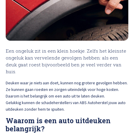
High Tech Schadeherstel
Bel ons op: 0900 - 6611111
Lakschade herstellen
Spotrepair
Een ongeluk zit in een klein hoekje. Zelfs het kleinste
Steenslag herstellen
ongeluk kan vervelende gevolgen hebben: als een
deuk gaat roest bijvoorbeeld ben je veel verder van
Velgen herstellen
huis.
Deuken waar je niets aan doet, kunnen nog grotere gevolgen hebben.
Hagelschade herstellen
Ze kunnen gaan roesten en zorgen uiteindelijk voor hoge kosten.
Daarom is het belangrijk om een auto uit te laten deuken.
Total loss
Gelukkig kunnen de schadeherstellers van ABS Autoherstel jouw auto
uitdeuken zonder hem te spuiten.
Alle soorten Specialisme
Waarom is een auto uitdeuken
belangrijk?