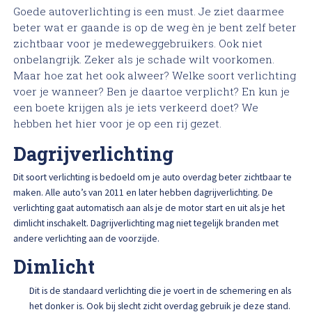
High Tech Schadeherstel
Goede autoverlichting is een must. Je ziet daarmee
Bel ons op: 0900 - 6611111
beter wat er gaande is op de weg èn je bent zelf beter
zichtbaar voor je medeweggebruikers. Ook niet
Lakschade herstellen
onbelangrijk. Zeker als je schade wilt voorkomen.
Maar hoe zat het ook alweer? Welke soort verlichting
Spotrepair
voer je wanneer? Ben je daartoe verplicht? En kun je
een boete krijgen als je iets verkeerd doet? We
hebben het hier voor je op een rij gezet.
Steenslag herstellen
Dagrijverlichting
Velgen herstellen
Dit soort verlichting is bedoeld om je auto overdag beter zichtbaar te
maken. Alle auto’s van 2011 en later hebben dagrijverlichting. De
Hagelschade herstellen
verlichting gaat automatisch aan als je de motor start en uit als je het
dimlicht inschakelt. Dagrijverlichting mag niet tegelijk branden met
Total loss
andere verlichting aan de voorzijde.
Dimlicht
Alle soorten Specialisme
Dit is de standaard verlichting die je voert in de schemering en als
het donker is. Ook bij slecht zicht overdag gebruik je deze stand.