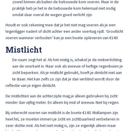
zowel binnen als buiten de bebouwde kom voeren. Maar in de
praktijk heb je het in de bebouwde kom helemaal niet nodig
omdat daar overal de wegen goed verlicht zijn.
Houdt er ook rekening mee dat je het niet mag voeren als je een
tegenligger nadert of dicht achter een ander voertuig rijdt. ‘Grootlicht
voeren wanneer verboden’ kan je een boete opleveren van €140.
Mistlicht
De naam zegt het al. Als het mistig is, schakel je de mistverlichting
aan de voorkant in. Maar ook als sneeuw of heftige regenbuien je
zicht beperken. Als je mistlicht gebruikt, hoeft je dimlicht niet aan
te staan. Het kan zelfs zo zijn dat je dan verblind wordt door de
reflectie van je eigen dimlicht.
De mistlichten aan de achterzijde mag je alleen gebruiken bij zicht
minder dan vijftig meter. En alleen bij mist of sneeuw. Niet bij regen.
Bij onterecht voeren van mistlicht is de boete €140. Mistlampen zijn
heel fel, ze moeten immers je zicht en zichtbaarheid verbeteren in
zeer dichte mist. Als het niet mistig is, zijn ze eigenlijk alleen maar