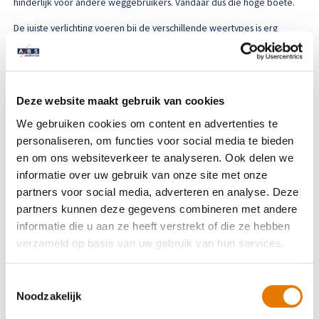
hinderlijk voor andere weggebruikers. Vandaar dus die hoge boete.
De juiste verlichting voeren bij de verschillende weertypes is erg
belangrijk. Heb je toch het idee dat je zicht niet meer optimaal is, laat
je koplampen dan even checken bij één van onze vestigingen. Door
ze te laten
polijsten
of anders af te stellen kun je weer veilig de
weg op.
Deze website maakt gebruik van cookies
Deel dit artikel
We gebruiken cookies om content en advertenties te
personaliseren, om functies voor social media te bieden
en om ons websiteverkeer te analyseren. Ook delen we
informatie over uw gebruik van onze site met onze
partners voor social media, adverteren en analyse. Deze
partners kunnen deze gegevens combineren met andere
informatie die u aan ze heeft verstrekt of die ze hebben
verzameld op basis van uw gebruik van hun services.
Door weer en wind
Toestemmingsselectie
Zo krijg je saharazand veilig van je
Noodzakelijk
auto