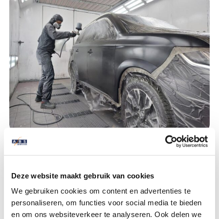
Dan sta ik de hele dag in mijn grijze pak. We meten en mengen de
juiste kleuren, controleren, ontvetten, afkleven, spuiten en poetsen
Deze website maakt gebruik van cookies
de auto. Je bent constant bezig.
We gebruiken cookies om content en advertenties te
Dit vind ik wel het leukste om te doen, maar beide werkzaamheden
personaliseren, om functies voor social media te bieden
geven mij voldoening. Als de auto uit de spuiterij komt, ziet deze er
en om ons websiteverkeer te analyseren. Ook delen we
weer als nieuw uit.”