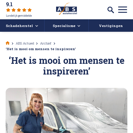
9.1
Landelijk gemiddelde
Schadeherstel
Specialisme
Vestigingen
Autoschade
Auto spuiten bij schade
ABS Actueel
Archief
‘Het is mooi om mensen te inspireren’
Caravan- en camperreparatie
Auto uitdeuken zonder spuiten
‘Het is mooi om mensen te
Over ABS
inspireren’
Ruitschade
Autoruit reparatie
ABS Actueel
Alle soorten Schadeherstel
Bumper herstellen
Vacatures
Koplampen polijsten en afstellen
Deukendag
Afspraak maken
Krassen verwijderen
Contact