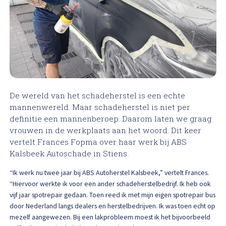
High Tech Schadeherstel
Bel ons op: 0900 - 6611111
Lakschade herstellen
Spotrepair
Steenslag herstellen
De wereld van het schadeherstel is een echte
mannenwereld. Maar schadeherstel is niet per
Velgen herstellen
definitie een mannenberoep. Daarom laten we graag
vrouwen in de werkplaats aan het woord. Dit keer
vertelt Frances Fopma over haar werk bij ABS
Hagelschade herstellen
Kalsbeek Autoschade in Stiens.
Total loss
“Ik werk nu twee jaar bij ABS Autoherstel Kalsbeek,” vertelt Frances.
“Hiervoor werkte ik voor een ander schadeherstelbedrijf. Ik heb ook
vijf jaar spotrepair gedaan. Toen reed ik met mijn eigen spotrepair bus
Alle soorten Specialisme
door Nederland langs dealers en herstelbedrijven. Ik was toen echt op
mezelf aangewezen. Bij een lakprobleem moest ik het bijvoorbeeld