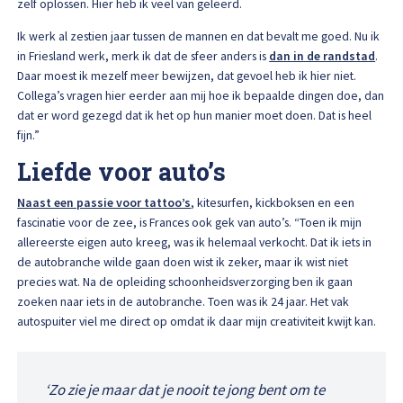
zelf oplossen. Hier heb ik veel van geleerd.
Afspraak maken
Ik werk al zestien jaar tussen de mannen en dat bevalt me goed. Nu ik
in Friesland werk, merk ik dat de sfeer anders is
dan in de randstad
.
Daar moest ik mezelf meer bewijzen, dat gevoel heb ik hier niet.
Collega’s vragen hier eerder aan mij hoe ik bepaalde dingen doe, dan
dat er word gezegd dat ik het op hun manier moet doen. Dat is heel
fijn.”
Liefde voor auto’s
Naast een passie voor tattoo’s
, kitesurfen, kickboksen en een
fascinatie voor de zee, is Frances ook gek van auto’s. “Toen ik mijn
allereerste eigen auto kreeg, was ik helemaal verkocht. Dat ik iets in
de autobranche wilde gaan doen wist ik zeker, maar ik wist niet
precies wat. Na de opleiding schoonheidsverzorging ben ik gaan
zoeken naar iets in de autobranche. Toen was ik 24 jaar. Het vak
autospuiter viel me direct op omdat ik daar mijn creativiteit kwijt kan.
‘Zo zie je maar dat je nooit te jong bent om te