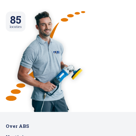
85
locaties
Over ABS