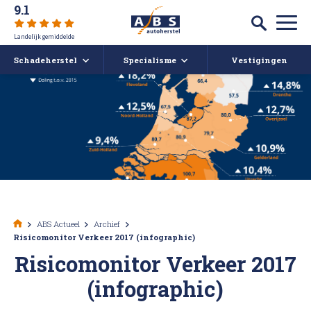
9.1
Landelijk gemiddelde
Schadeherstel
Specialisme
Vestigingen
Autoschade
Auto spuiten bij schade
Caravan- en camperreparatie
Auto uitdeuken zonder spuiten
Over ABS
Ruitschade
Autoruit reparatie
ABS Actueel
Alle soorten Schadeherstel
Bumper herstellen
Vacatures
ABS Actueel
Archief
Risicomonitor Verkeer 2017 (infographic)
Koplampen polijsten en afstellen
Deukendag
Afspraak maken
Risicomonitor Verkeer 2017
(infographic)
Krassen verwijderen
Contact