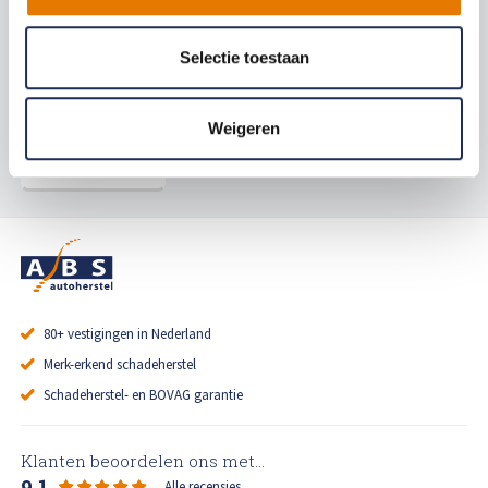
Vijftig jaar Groen: hoe een eenmanszaak in
Marknesse uitgroeide tot een begrip in
Steenwijk
Selectie toestaan
Relevante artikelen
Weigeren
Meer Archief
80+ vestigingen in Nederland
Merk-erkend schadeherstel
Schadeherstel- en BOVAG garantie
Klanten beoordelen ons met...
9.1
Alle recensies