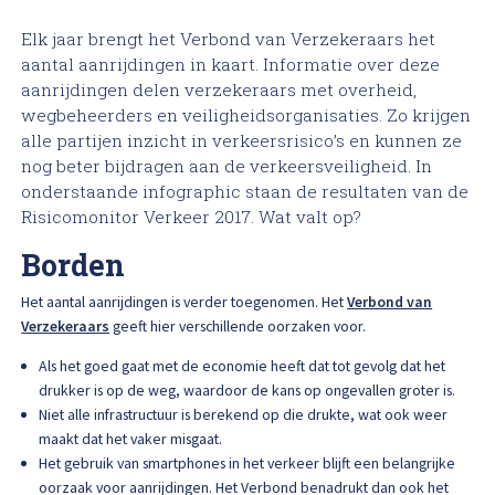
High Tech Schadeherstel
Bel ons op: 0900 - 6611111
Elk jaar brengt het Verbond van Verzekeraars het
aantal aanrijdingen in kaart. Informatie over deze
Lakschade herstellen
aanrijdingen delen verzekeraars met overheid,
wegbeheerders en veiligheidsorganisaties. Zo krijgen
Spotrepair
alle partijen inzicht in verkeersrisico’s en kunnen ze
nog beter bijdragen aan de verkeersveiligheid. In
onderstaande infographic staan de resultaten van de
Steenslag herstellen
Risicomonitor Verkeer 2017. Wat valt op?
Borden
Velgen herstellen
Het aantal aanrijdingen is verder toegenomen. Het
Verbond van
Hagelschade herstellen
Verzekeraars
geeft hier verschillende oorzaken voor.
Als het goed gaat met de economie heeft dat tot gevolg dat het
Total loss
drukker is op de weg, waardoor de kans op ongevallen groter is.
Niet alle infrastructuur is berekend op die drukte, wat ook weer
Alle soorten Specialisme
maakt dat het vaker misgaat.
Het gebruik van smartphones in het verkeer blijft een belangrijke
oorzaak voor aanrijdingen. Het Verbond benadrukt dan ook het