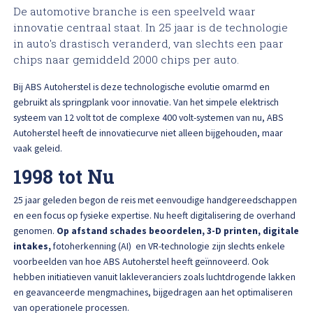
High Tech Schadeherstel
De automotive branche is een speelveld waar
Bel ons op: 0900 - 6611111
innovatie centraal staat. In 25 jaar is de technologie
in auto's drastisch veranderd, van slechts een paar
Lakschade herstellen
chips naar gemiddeld 2000 chips per auto.
Spotrepair
Bij ABS Autoherstel is deze technologische evolutie omarmd en
gebruikt als springplank voor innovatie. Van het simpele elektrisch
systeem van 12 volt tot de complexe 400 volt-systemen van nu, ABS
Steenslag herstellen
Autoherstel heeft de innovatiecurve niet alleen bijgehouden, maar
vaak geleid.
Velgen herstellen
1998 tot Nu
25 jaar geleden begon de reis met eenvoudige handgereedschappen
Hagelschade herstellen
en een focus op fysieke expertise. Nu heeft digitalisering de overhand
genomen.
Op afstand schades beoordelen, 3-D printen, digitale
Total loss
intakes,
fotoherkenning (AI) en VR-technologie zijn slechts enkele
voorbeelden van hoe ABS Autoherstel heeft geïnnoveerd. Ook
hebben initiatieven vanuit lakleveranciers zoals luchtdrogende lakken
Alle soorten Specialisme
en geavanceerde mengmachines, bijgedragen aan het optimaliseren
van operationele processen.