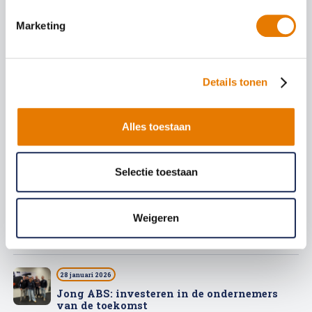
Marketing
19 juni 2026
Twee Groene Duimen voor ABS
Autoherstel
Details tonen
11 juni 2026
Alles toestaan
Vijftig jaar Groen: hoe een eenmanszaak in
Marknesse uitgroeide tot een begrip in
Steenwijk
Selectie toestaan
4 juni 2026
Weigeren
Ready for take-off: hoe ABS koers houdt in
een turbulente markt
28 januari 2026
Jong ABS: investeren in de ondernemers
van de toekomst