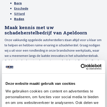
Born
Enschede
Sittard
Roden
Maak kennis met uw
schadeherstelbedrijf van Apeldoorn
Onze vakkundig opgeleide autoherstellers staan altijd voor u klaar om
te helpen en hebben ruime ervaring in schadeherstel. Graag nodigen
wij u uit voor een rondleiding in onze brandschone werkplaats, waar
we u meenemen langs de laatste innovaties in het schadeherstelvak.
Ook kunt u dan kennismaken met onze schadeherstellers die elke dag
bezig zijn met hun passie voor auto’s. Hierdoor kunt u er op rekenen
dat uw auto als een eigen auto behandeld wordt.
Voortdurend vernieuwend in
Deze website maakt gebruik van cookies
schadeherstel
We gebruiken cookies om content en advertenties te
Doordat wij continu blijven onderzoeken hoe wij uw auto nog
personaliseren, om functies voor social media te bieden
vakkundiger en nog sneller kunnen repareren, beschikken wij over de
en om ons websiteverkeer te analyseren. Ook delen we
modernste technieken. Daarnaast zorgen wij ervoor dat onze