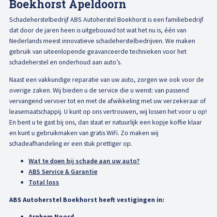
Boekhorst Apeldoorn
Afspraak maken
Schadeherstelbedrijf ABS Autoherstel Boekhorst is een familiebedrijf
dat door de jaren heen is uitgebouwd tot wat het nu is, één van
Nederlands meest innovatieve schadeherstelbedrijven. We maken
gebruik van uiteenlopende geavanceerde technieken voor het
schadeherstel en onderhoud aan auto’s.
Naast een vakkundige reparatie van uw auto, zorgen we ook voor de
overige zaken. Wij bieden u de service die u wenst: van passend
vervangend vervoer tot en met de afwikkeling met uw verzekeraar of
leasemaatschappij. U kunt op ons vertrouwen, wij lossen het voor u op!
En bent u te gast bij ons, dan staat er natuurlijk een kopje koffie klaar
en kunt u gebruikmaken van gratis WiFi. Zo maken wij
schadeafhandeling er een stuk prettiger op.
Wat te doen bij schade aan uw auto?
ABS Service & Garantie
Total loss
ABS Autoherstel Boekhorst heeft vestigingen in:
Arnhem Noord