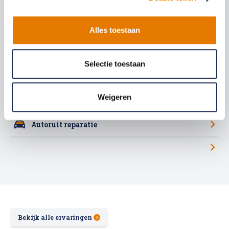
Autoschade? ABS autoherstel Boekhorst herstelt uw auto
vertrouwd, vakkundig en snel!
Alles toestaan
Kleine autoschade herstellen
Selectie toestaan
Auto spuiten bij schade
Weigeren
Auto uitdeuken zonder spuiten
Autoruit reparatie
Bekijk alle ervaringen