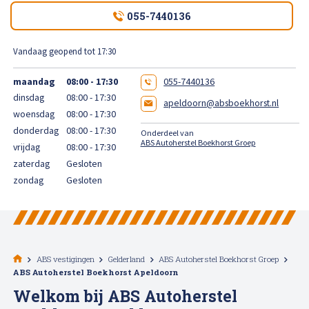
High Tech Schadeherstel
055-7440136
Bel ons op: 0900 - 6611111
Lakschade herstellen
Vandaag geopend tot 17:30
maandag
08:00 - 17:30
055-7440136
Spotrepair
dinsdag
08:00 - 17:30
apeldoorn@absboekhorst.nl
woensdag
08:00 - 17:30
Steenslag herstellen
donderdag
08:00 - 17:30
Onderdeel van
ABS Autoherstel Boekhorst Groep
vrijdag
08:00 - 17:30
Velgen herstellen
zaterdag
Gesloten
zondag
Gesloten
Hagelschade herstellen
Total loss
ABS vestigingen
Gelderland
ABS Autoherstel Boekhorst Groep
ABS Autoherstel Boekhorst Apeldoorn
Alle soorten Specialisme
Welkom bij ABS Autoherstel