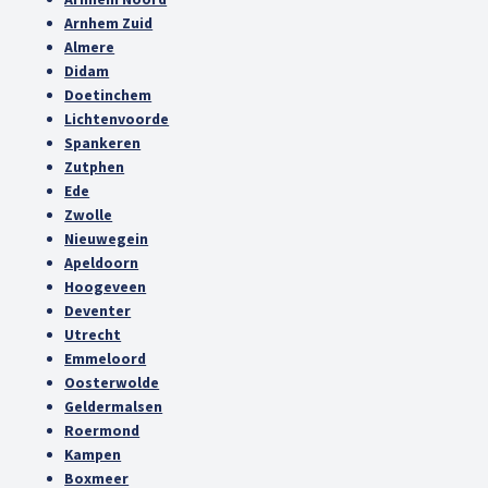
Arnhem Zuid
Almere
Didam
Doetinchem
Lichtenvoorde
Spankeren
Zutphen
Ede
Zwolle
Nieuwegein
Apeldoorn
Hoogeveen
Deventer
Utrecht
Emmeloord
Oosterwolde
Geldermalsen
Roermond
Kampen
Boxmeer