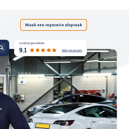
Maak een reparatie afspraak
Landelijk gemiddelde
9.1
Alle recensies
spuiten
n