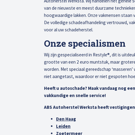
Autoherstel Werksta. Wij handelen het gehele 
van de nieuwste en meest duurzame technieken,
hoogwaardige lakken. Onze vakmensen staan voo
De volledige schadeafhandeling vertrouwd, va
voor al uw schadeherstel.
Onze specialismen
Wij zijn gespecialiseerd in Restyle®, dit is uitd
grootte van een 2 euro muntstuk, maar groter
worden. Met speciaal gereedschap ‘masseren’ w
niet aangetast, waardoor er niet gespoten hoe
Heeft u autoschade? Maak vandaag nog een
vakkundige en snelle service!
ABS Autoherstel Werksta heeft vestigingen 
Den Haag
Leiden
Zoetermeer