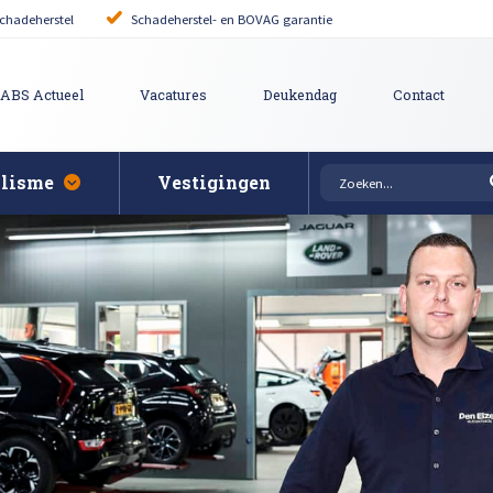
chadeherstel
Schadeherstel- en BOVAG garantie
ABS Actueel
Vacatures
Deukendag
Contact
alisme
Vestigingen
rovincie
Auto uitdeuken zonder 
puiten bij schade
ie
it reparatie
Bumper herstellen
tgevers
pen polijsten en afstellen
Krassen verwijderen
ering
ech Schadeherstel
Lakschade herstellen
gen
pair
Steenslag herstellen
Afspraak maken
 herstellen
Hagelschade herstelle