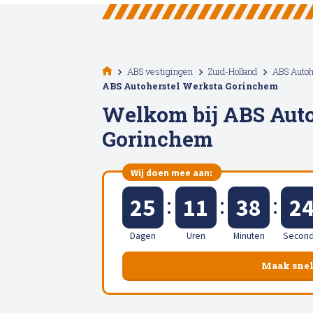
Alle soorten Specialisme
ABS vestigingen
Zuid-Holland
ABS Autoh
ABS Autoherstel Werksta Gorinchem
Welkom bij ABS Auto
Gorinchem
Wij doen mee aan:
:
:
:
25
11
38
2
Dagen
Uren
Minuten
Secon
Maak snel