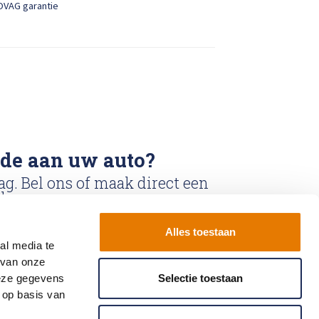
OVAG garantie
ade aan uw auto?
ag. Bel ons of maak direct een
k.
Alles toestaan
k
Bel ons: 0900-
al media te
6611111
 van onze
deze gegevens
Selectie toestaan
 op basis van