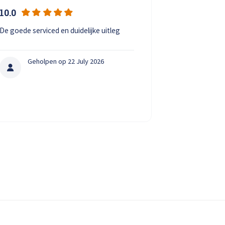
10.0
9.0
De goede serviced en duidelijke uitleg
Ontvangst bij 
het wachten is
Geholpen op 22 July 2026
Hans
Gehol