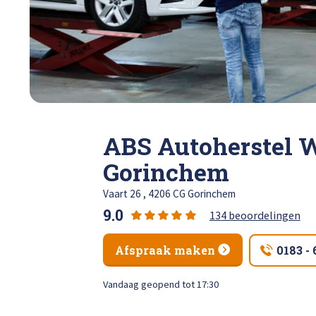
Total 
Krassen verwijderen
High Tech Schadeherstel
Lakschade herstellen
ABS Autoherstel 
Spotrepair
Gorinchem
Steenslag herstellen
Vaart 26 , 4206 CG Gorinchem
9.0
134 beoordelingen
Velgen herstellen
Afspraak maken
0183 -
Hagelschade herstellen
Vandaag geopend tot 17:30
Total loss