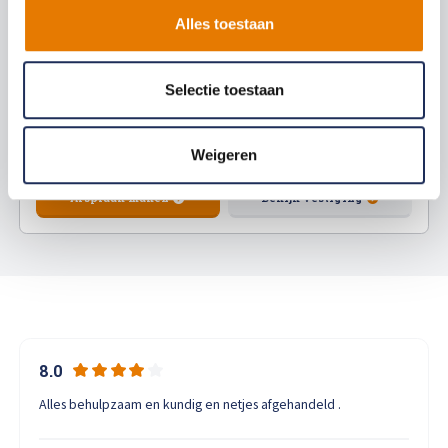
T.T. Vasumweg 10 , 1033 SC Amsterdam
Alles toestaan
Vandaag gesloten
Afspraak maken
Bekijk vestiging
020 - 691 61 19
Selectie toestaan
info@abskaspersenlotte.nl
ABS Autoherstel Van Lieshout
9.0
Beverwijk
Afspraak maken
Weigeren
Parallelweg 47 , 1948 NK Beverwijk
Afspraak maken
Bekijk vestiging
Bekijk vestiging
ABS Autoherstel Le Mans Amsterdam
T.T. Vasumweg 10 , 1033 SC Amsterdam
9.4
103beoordelingen
Vandaag gesloten
020 - 633 49 49
receptie@abslemans.nl
8.0
Alles behulpzaam en kundig en netjes afgehandeld .
Afspraak maken