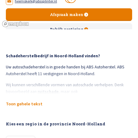
heemskerk@abssplinter.nl
Afspraak maken
Afspraak maken
Bekijk vestiging
ABS Autoherstel Splinter Amsterdam
Computerweg 61, 1033RH Amsterdam
9.2
121beoordelingen
Schadeherstelbedrijf in Noord-Holland vinden?
Vandaag gesloten
Uw autoschadeherstel is in goede handen bij ABS Autoherstel. ABS
Autoherstel heeft 11 vestigingen in Noord-Holland.
020 - 631 27 35
info@abssplinter.nl
Wij kunnen verschillende vormen van autoschade verhelpen. Denk
bijvoorbeeld aan
ruitschade
, maar ook
Afspraak maken
aan
lakschade
,
steenslagreparaties
,
uitdeuken zonder
Toon gehele tekst
spuiten
,
velgenreparaties
en
bumperreparaties
. Lees hieronder
meer over de verschillende herstelwerkzaamheden die ABS
Bekijk vestiging
Autoherstel kan verrichten en hoe wij te werk gaan.
ABS Autoherstel De Lange Schagen
Kies een regio in de provincie Noord-Holland
De Fok 14 , 1742 PD Schagen
Lakschade:
Kleine krassen of lakschade? Met spotrepair
9.2
75beoordelingen
zorgen wij voor een perfect strak resultaat, zonder de hele