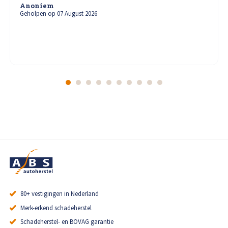
Bekijk vestiging
Anoniem
Geholpen op 07 August 2026
ABS Autoherstel Van Lieshout Beverwijk
Parallelweg 47 , 1948 NK Beverwijk
9.0
90beoordelingen
Vandaag gesloten
0251 - 229 175
info@absvanlieshout.nl
Afspraak maken
Bekijk vestiging
80+ vestigingen in Nederland
Merk-erkend schadeherstel
Schadeherstel- en BOVAG garantie