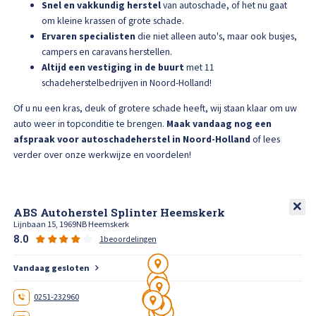
Snel en vakkundig herstel
van autoschade, of het nu gaat
High Tech Schadeherstel
Bel ons op: 0900 - 6611111
om kleine krassen of grote schade.
Ervaren specialisten
die niet alleen auto's, maar ook busjes,
Lakschade herstellen
campers en caravans herstellen.
Altijd een vestiging in de buurt
met 11
schadeherstelbedrijven in Noord-Holland!
Spotrepair
Of u nu een kras, deuk of grotere schade heeft, wij staan klaar om uw
auto weer in topconditie te brengen.
Maak vandaag nog een
Steenslag herstellen
afspraak voor autoschadeherstel in Noord-Holland
of lees
verder over onze werkwijze en voordelen!
Velgen herstellen
Hagelschade herstellen
ABS Autoherstel Splinter Heemskerk
Lijnbaan 15, 1969NB Heemskerk
8.0
1beoordelingen
Total loss
Vandaag gesloten
Alle soorten Specialisme
0251-232960