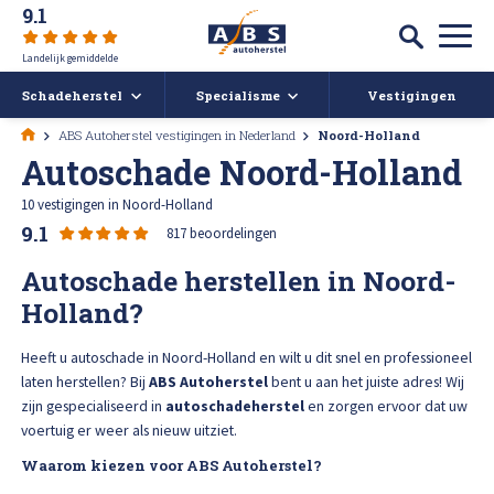
9.1
Landelijk gemiddelde
Schadeherstel
Specialisme
Vestigingen
ABS Autoherstel vestigingen in Nederland
Noord-Holland
Autoschade
Auto spuiten bij schade
Autoschade Noord-Holland
10 vestigingen in Noord-Holland
Caravan- en camperreparatie
Auto uitdeuken zonder spuiten
Over ABS
9.1
817 beoordelingen
Ruitschade
Autoruit reparatie
Autoschade herstellen in Noord-
ABS Actueel
Holland?
Alle soorten Schadeherstel
Bumper herstellen
Vacatures
Heeft u autoschade in Noord-Holland en wilt u dit snel en professioneel
laten herstellen? Bij
ABS Autoherstel
bent u aan het juiste adres! Wij
Koplampen polijsten en afstellen
Deukendag
Afspraak maken
zijn gespecialiseerd in
autoschadeherstel
en zorgen ervoor dat uw
voertuig er weer als nieuw uitziet.
Krassen verwijderen
Contact
Waarom kiezen voor ABS Autoherstel?