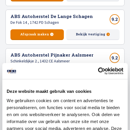
Bekijk vestiging
Erkende vakmensen en merk-erkend schadeherstel
ABS Autoherstel De Laat Heerhugowaard
Snel, professioneel en duurzaam autoschade herstel
Newtonstraat 38 , 1704 SB Heerhugowaard
ABS Autoherstel De Lange Schagen
Altijd BOVAG- en herstelgarantie
9.2
9.2
133beoordelingen
De Fok 14 , 1742 PD Schagen
Bent u in Noord-Holland op zoek naar
vakkundig autoschade
Vandaag gesloten
herstel
? Neem dan vandaag nog
contact
op. Wij zorgen ervoor dat
Afspraak maken
Bekijk vestiging
uw auto er weer als nieuw uitziet!
072-571 2390
info@absdelaat.nl
ABS Autoherstel Pijnaker Aalsmeer
9.2
Schinkeldijkje 2 , 1432 CE Aalsmeer
Afspraak maken
Afspraak maken
Bekijk vestiging
Bekijk vestiging
ABS Autoherstel Snijders Amsterdam
Deze website maakt gebruik van cookies
Van Slingelandtstraat 16-18 , 1051 CH Amsterdam
ABS Autoherstel De Laat Heerhugowaard
9.2
9.0
65beoordelingen
Newtonstraat 38 , 1704 SB Heerhugowaard
We gebruiken cookies om content en advertenties te
personaliseren, om functies voor social media te bieden
Vandaag gesloten
Afspraak maken
Bekijk vestiging
en om ons websiteverkeer te analyseren. Ook delen we
informatie over uw gebruik van onze site met onze
020-682 6740
partners voor social media, adverteren en analyse. Deze