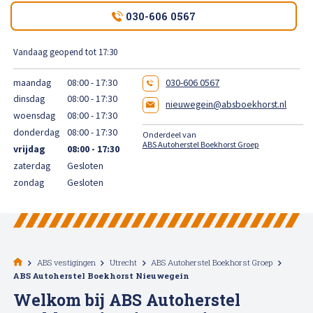
High Tech Schadeherstel
030-606 0567
Bel ons op: 0900 - 6611111
Lakschade herstellen
Vandaag geopend tot 17:30
maandag
08:00 - 17:30
030-606 0567
Spotrepair
dinsdag
08:00 - 17:30
nieuwegein@absboekhorst.nl
woensdag
08:00 - 17:30
Steenslag herstellen
donderdag
08:00 - 17:30
Onderdeel van
ABS Autoherstel Boekhorst Groep
vrijdag
08:00 - 17:30
Velgen herstellen
zaterdag
Gesloten
zondag
Gesloten
Hagelschade herstellen
Total loss
ABS vestigingen
Utrecht
ABS Autoherstel Boekhorst Groep
ABS Autoherstel Boekhorst Nieuwegein
Alle soorten Specialisme
Welkom bij ABS Autoherstel