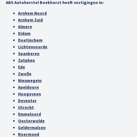
ABS Autoherstel Boekhorst heeft vestigingen in:
Arnhem Noord
Arnhem Zuid
Almere
Didam
Doetinchem
Lichtenvoorde
Spankeren
Zutphen
Ede
Zwolle
Nieuwegein
Apeldoorn
Hoogeveen
Deventer
Utrecht
Emmeloord
Oosterwolde
Geldermalsen
Roermond