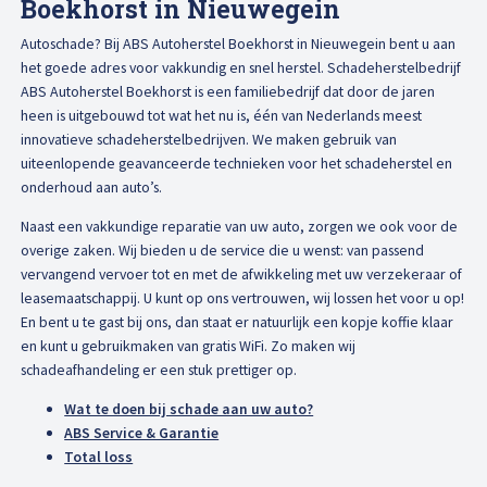
Boekhorst in Nieuwegein
Afspraak maken
Autoschade? Bij ABS Autoherstel Boekhorst in Nieuwegein bent u aan
het goede adres voor vakkundig en snel herstel. Schadeherstelbedrijf
ABS Autoherstel Boekhorst is een familiebedrijf dat door de jaren
heen is uitgebouwd tot wat het nu is, één van Nederlands meest
innovatieve schadeherstelbedrijven. We maken gebruik van
uiteenlopende geavanceerde technieken voor het schadeherstel en
onderhoud aan auto’s.
Naast een vakkundige reparatie van uw auto, zorgen we ook voor de
overige zaken. Wij bieden u de service die u wenst: van passend
vervangend vervoer tot en met de afwikkeling met uw verzekeraar of
leasemaatschappij. U kunt op ons vertrouwen, wij lossen het voor u op!
En bent u te gast bij ons, dan staat er natuurlijk een kopje koffie klaar
en kunt u gebruikmaken van gratis WiFi. Zo maken wij
schadeafhandeling er een stuk prettiger op.
Wat te doen bij schade aan uw auto?
ABS Service & Garantie
Total loss