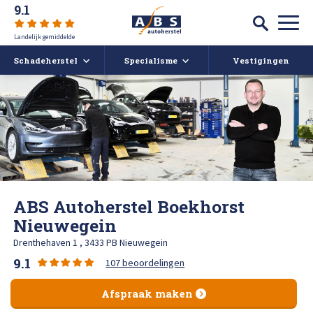
9.1
Landelijk gemiddelde
Schadeherstel
Specialisme
Vestigingen
Autoschade
Auto spuiten bij schade
Caravan- en camperreparatie
Auto uitdeuken zonder spuiten
Over ABS
Ruitschade
Autoruit reparatie
ABS Actueel
ABS Autoherstel Boekhorst
Alle soorten Schadeherstel
Bumper herstellen
Vacatures
Nieuwegein
Drenthehaven 1 , 3433 PB Nieuwegein
Koplampen polijsten en afstellen
Deukendag
Afspraak maken
9.1
107 beoordelingen
Krassen verwijderen
Contact
Afspraak maken