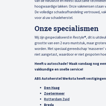
van de nieuwste en meest duurzame technieken,
hoogwaardige lakken. Onze vakmensen staan voo
De volledige schadeafhandeling vertrouwd, va
voor al uw schadeherstel.
Onze specialismen
Wij zijn gespecialiseerd in Restyle®, dit is uitd
grootte van een 2 euro muntstuk, maar groter
worden. Met speciaal gereedschap ‘masseren’ w
niet aangetast, waardoor er niet gespoten hoe
Heeft u autoschade? Maak vandaag nog een
vakkundige en snelle service!
ABS Autoherstel Werksta heeft vestigingen 
Den Haag
Zoetermeer
Rotterdam Zuid
Breda