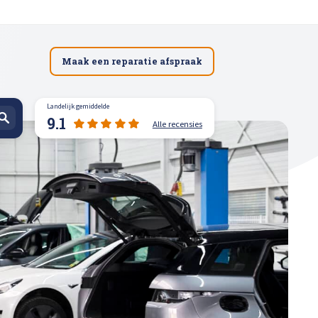
Maak een reparatie afspraak
Landelijk gemiddelde
9.1
Alle recensies
spuiten
n