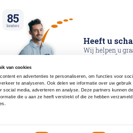
85
locaties
Heeft u sch
Wij helpen u gra
reparatie afspraa
ik van cookies
Reparatie afspraa
ontent en advertenties te personaliseren, om functies voor soci
maken
erkeer te analyseren. Ook delen we informatie over uw gebruik
or social media, adverteren en analyse. Deze partners kunnen 
ormatie die u aan ze heeft verstrekt of die ze hebben verzameld
es.
acy en Cookies
Service en garantie
Vacatures
Contac