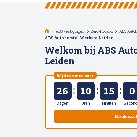
Alle soorten Specialisme
ABS vestigingen
Zuid-Holland
ABS Autoh
ABS Autoherstel Werksta Leiden
Welkom bij ABS Auto
Leiden
Wij doen mee aan:
:
:
:
26
10
14
5
Dagen
Uren
Minuten
Secon
Maak snel