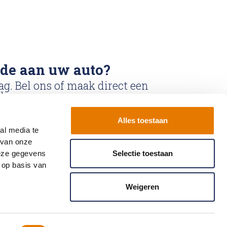
ade aan uw auto?
ag. Bel ons of maak direct een
k.
Alles toestaan
k
Bel ons: 0900-
al media te
6611111
 van onze
deze gegevens
Selectie toestaan
 op basis van
Weigeren
t
Partner worden