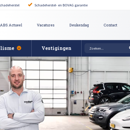
chadeherstel
Schadeherstel- en BOVAG garantie
ABS Actueel
Vacatures
Deukendag
Contact
alisme
Vestigingen
rovincie
Auto uitdeuken zonder 
puiten bij schade
ie
it reparatie
Bumper herstellen
tgevers
pen polijsten en afstellen
Krassen verwijderen
ering
ech Schadeherstel
Lakschade herstellen
gen
pair
Steenslag herstellen
Afspraak maken
 herstellen
Hagelschade herstelle