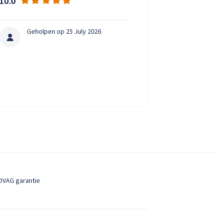
10.0
9.0
Zeer vriendelij
Geholpen op 25 July 2026
Ano
Gehol
OVAG garantie