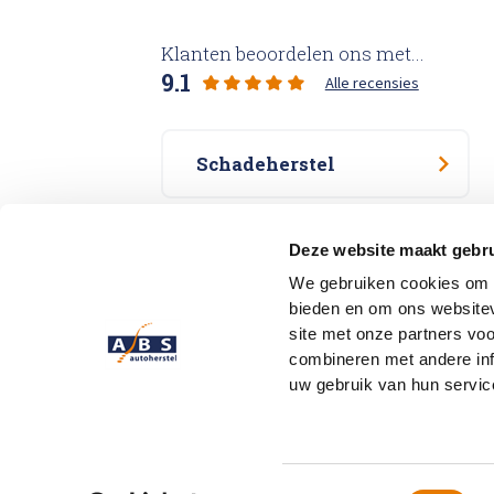
Klanten beoordelen ons met...
9.1
Alle recensies
Schadeherstel
Specialisme
Deze website maakt gebru
We gebruiken cookies om c
bieden en om ons websitev
Vestigingen
site met onze partners vo
combineren met andere inf
uw gebruik van hun servic
Over ABS
Vestigingen
FAQ
Priv
Toestemmingsselectie