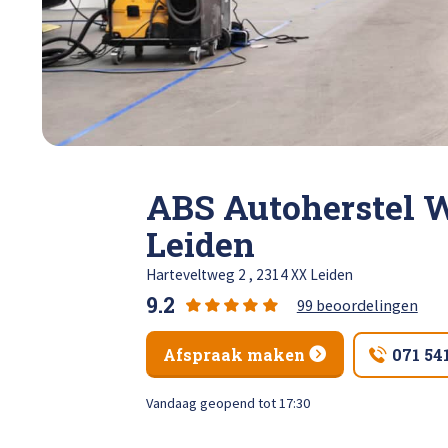
Total 
Krassen verwijderen
High Tech Schadeherstel
Lakschade herstellen
ABS Autoherstel 
Spotrepair
Leiden
Steenslag herstellen
Harteveltweg 2 , 2314 XX Leiden
9.2
99 beoordelingen
Velgen herstellen
Afspraak maken
071 54
Hagelschade herstellen
Vandaag geopend tot 17:30
Total loss